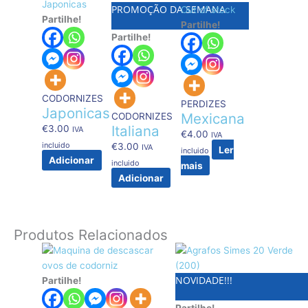
PROMOÇÃO DA SEMANA
Out of stock
Partilhe!
Partilhe!
Partilhe!
CODORNIZES
PERDIZES
Japonicas
Mexicana
CODORNIZES
Italiana
€
3.00
IVA
€
4.00
IVA
incluido
€
3.00
IVA
Ler
incluido
Adicionar
incluido
mais
Adicionar
Produtos Relacionados
NOVIDADE!!!
Partilhe!
Partilhe!