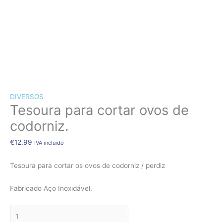
CÃES E GATOS
COELHOS
SUÍNOS
RÉPTEIS
ABELHAS
Quantidade
de
Tesoura
DIVERSOS
Tesoura para cortar ovos de
para
cortar
codorniz.
ovos
de
€
12.99
IVA incluido
codorniz.
Tesoura para cortar os ovos de codorniz / perdiz
Fabricado Aço Inoxidável.