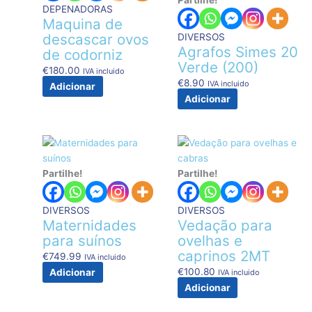
DEPENADORAS
Maquina de
descascar ovos
DIVERSOS
Agrafos Simes 20
de codorniz
Verde (200)
€
180.00
IVA incluido
€
8.90
IVA incluido
Adicionar
Adicionar
Partilhe!
Partilhe!
DIVERSOS
DIVERSOS
Maternidades
Vedação para
para suínos
ovelhas e
caprinos 2MT
€
749.99
IVA incluido
€
100.80
Adicionar
IVA incluido
Adicionar