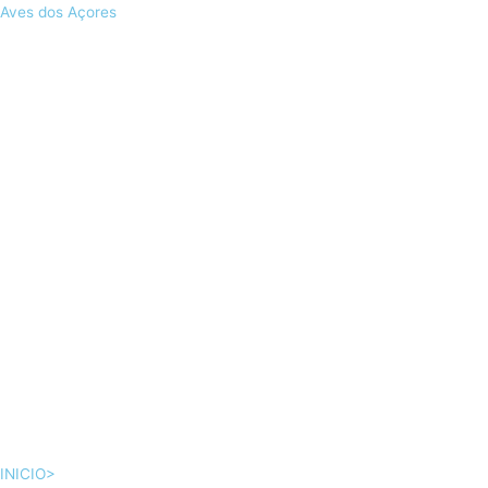
Skip
Aves dos Açores
to
content
INICIO>