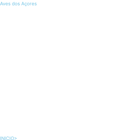
Skip
Aves dos Açores
to
content
INICIO>