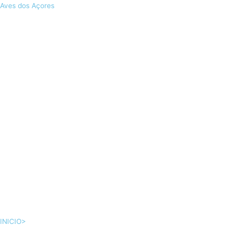
Skip
Aves dos Açores
to
content
INICIO>