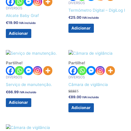
DIVERSOS
DIVERSOS
Termómetro Digital – DigiLog I
Alicate Baby Graf
€
25.00
IVA incluido
€
19.90
IVA incluido
Adicionar
Adicionar
Partilhe!
Partilhe!
DIVERSOS
DIVERSOS
Serviço de manutenção.
Câmara de vigilância
€
66.99
IVA incluido
Avaliação
€
89.00
IVA incluido
5.00
Adicionar
de 5
Adicionar