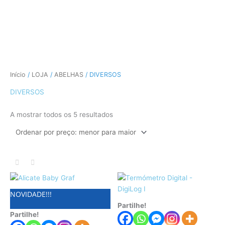
CÃES E GATOS
COELHOS
SUÍNOS
RÉPTEIS
ABELHAS
Ordenado
Início
/
LOJA
/
ABELHAS
/ DIVERSOS
por
preço:
menor
DIVERSOS
para
maior
A mostrar todos os 5 resultados
NOVIDADE!!!
Partilhe!
Partilhe!