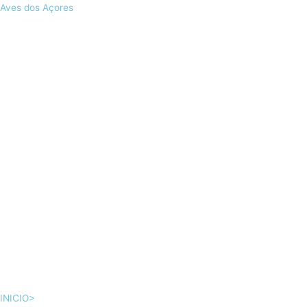
Skip
Aves dos Açores
to
content
INICIO>