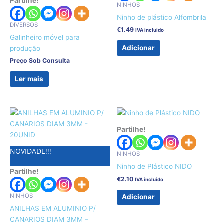
Partilhe!
NINHOS
Ninho de plástico Alfombrila
DIVERSOS
€
1.49
IVA incluido
Galinheiro móvel para
Adicionar
produção
Preço Sob Consulta
Ler mais
Partilhe!
NOVIDADE!!!
NINHOS
Ninho de Plástico NIDO
Partilhe!
€
2.10
IVA incluido
NINHOS
Adicionar
ANILHAS EM ALUMINIO P/
CANARIOS DIAM 3MM –