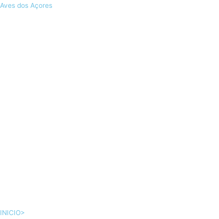
Skip
Aves dos Açores
to
content
INICIO>