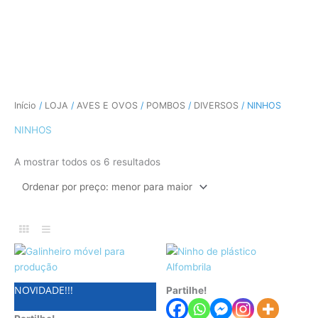
CÃES E GATOS
COELHOS
SUÍNOS
RÉPTEIS
ABELHAS
Ordenado
Início
/
LOJA
/
AVES E OVOS
/
POMBOS
/
DIVERSOS
/ NINHOS
por
preço:
menor
NINHOS
para
maior
A mostrar todos os 6 resultados
NOVIDADE!!!
Partilhe!