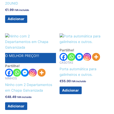
20UNID
€
1.99
IVA incluido
Adicionar
Partilhe!
O MELHOR PREÇO!!!
CASOTAS
Partilhe!
Porta automática para
galinheiros e outros.
NINHOS
€
55.00
IVA incluido
Ninho com 2 Departamentos
Adicionar
em Chapa Galvanizada
€
48.49
IVA incluido
Adicionar