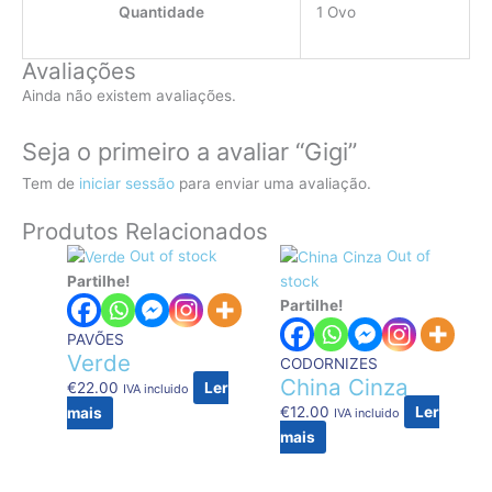
Quantidade
1 Ovo
Avaliações
Ainda não existem avaliações.
Seja o primeiro a avaliar “Gigi”
Tem de
iniciar sessão
para enviar uma avaliação.
Produtos Relacionados
Out of stock
Out of
Partilhe!
stock
Partilhe!
PAVÕES
Verde
CODORNIZES
China Cinza
€
22.00
Ler
IVA incluido
€
12.00
Ler
mais
IVA incluido
mais