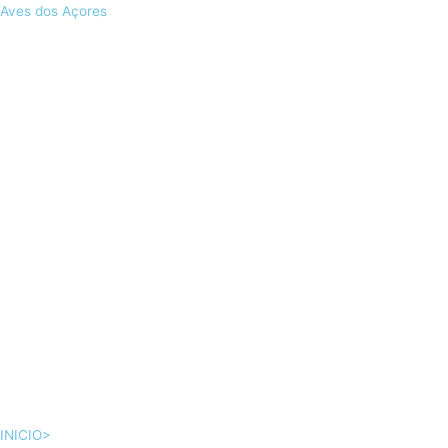
Skip
Aves dos Açores
to
content
INICIO>