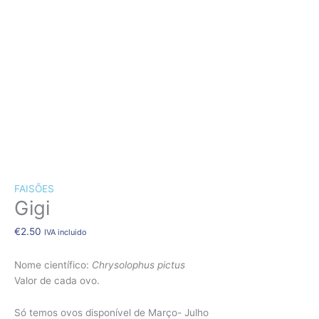
CÃES E GATOS
COELHOS
SUÍNOS
RÉPTEIS
ABELHAS
FAISÕES
Gigi
€
2.50
IVA incluido
Nome científico:
Chrysolophus pictus
Valor de cada ovo.
Só temos ovos disponível de Março- Julho