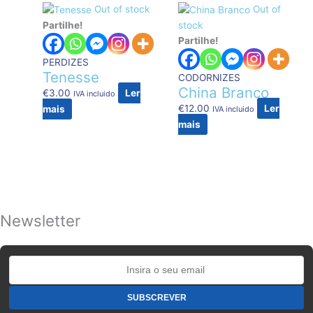
Out of stock
Out of
Partilhe!
stock
Partilhe!
PERDIZES
Tenesse
CODORNIZES
China Branco
€
3.00
Ler
IVA incluido
€
12.00
Ler
mais
IVA incluido
mais
Newsletter