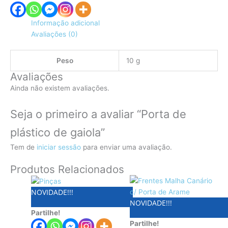
Informação adicional
Avaliações (0)
Peso
10 g
Avaliações
Ainda não existem avaliações.
Seja o primeiro a avaliar “Porta de
plástico de gaiola”
Tem de
iniciar sessão
para enviar uma avaliação.
Produtos Relacionados
This
Price
product
range:
NOVIDADE!!!
NOVIDADE!!!
has
€9.99
Partilhe!
multiple
through
Partilhe!
variants.
€12.99