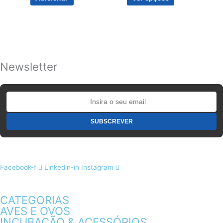
the
product
page
Newsletter
Facebook-f
Linkedin-in
Instagram
CATEGORIAS
AVES E OVOS
INCUBAÇÃO & ACESSÓRIOS