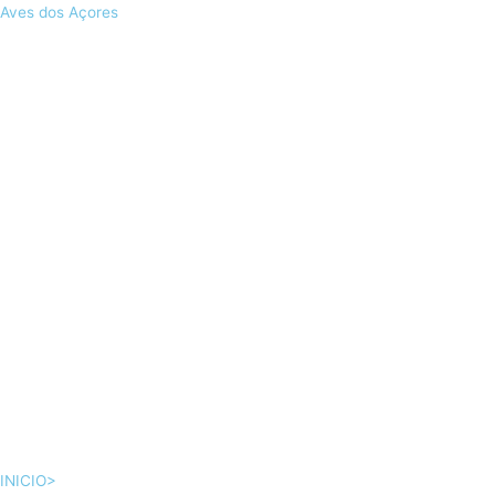
Skip
Aves dos Açores
to
content
INICIO>