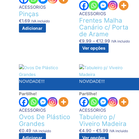
The
ACESSORIOS
options
Pinças
ACESSORIOS
may
Frentes Malha
€
1.69
IVA incluido
be
Canário c/ Porta
Adicionar
chosen
de Arame
on
€
9.99
–
€
12.99
IVA incluido
the
Ver opções
product
page
Price
This
range:
product
NOVIDADE!!!
NOVIDADE!!!
€4.90
has
through
multiple
Partilhe!
Partilhe!
€5.99
variants.
The
options
ACESSORIOS
ACESSORIOS
may
Ovos De Plástico
Tabuleiro p/
be
Grandes
Viveiro Madeira
chosen
€
0.49
€
4.90
–
€
5.99
IVA incluido
IVA incluido
on
Adicionar
Ver opções