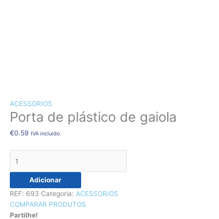
CÃES E GATOS
COELHOS
SUÍNOS
RÉPTEIS
ABELHAS
Quantidade
de
NOVIDADE!!!
Porta
ACESSORIOS
de
Porta de plástico de gaiola
plástico
de
€
0.59
IVA incluido
gaiola
Adicionar
REF:
693
Categoria:
ACESSORIOS
COMPARAR PRODUTOS
Partilhe!