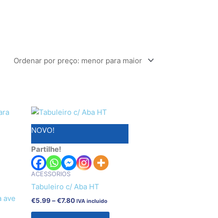
Price
This
range:
product
€5.99
NOVO!
has
through
€7.80
multiple
Partilhe!
variants.
The
ACESSORIOS
options
Tabuleiro c/ Aba HT
may
a ave
€
5.99
–
€
7.80
IVA incluido
be
chosen