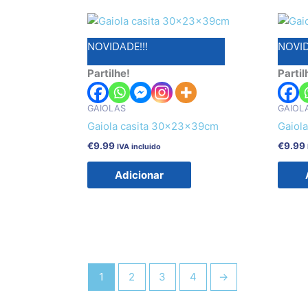
NOVIDADE!!!
NOVID
Partilhe!
Partil
GAIOLAS
GAIOL
Gaiola casita 30x23x39cm
Gaiol
€
9.99
€
9.99
IVA incluido
Adicionar
1
2
3
4
→