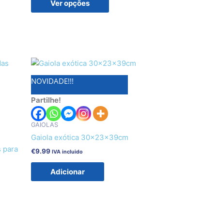
Ver opções
on
the
product
page
t
NOVIDADE!!!
e
Partilhe!
.
GAIOLAS
Gaiola exótica 30x23x39cm
s para
€
9.99
IVA incluido
Adicionar
t