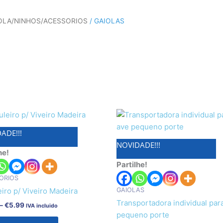
OLA/NINHOS/ACESSORIOS
/ GAIOLAS
Price
This
range:
product
€4.90
ADE!!!
has
through
NOVIDADE!!!
€5.99
multiple
he!
variants.
Partilhe!
The
ORIOS
options
GAIOLAS
iro p/ Viveiro Madeira
may
Transportadora individual par
–
€
5.99
IVA incluido
be
pequeno porte
chosen