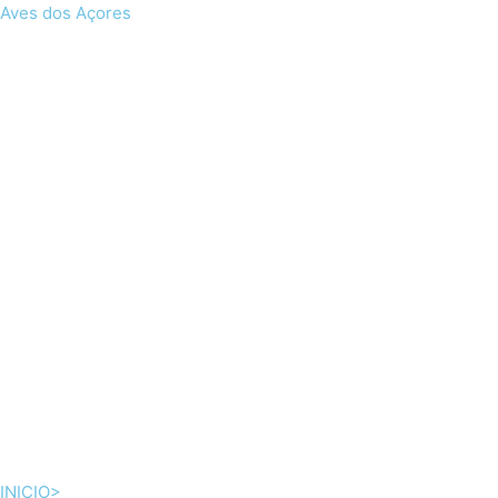
Skip
Aves dos Açores
to
content
INICIO>