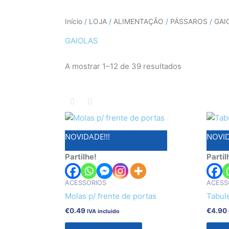
Ordenado
Início
/
LOJA
/
ALIMENTAÇÃO
/
PÁSSAROS
/
GAI
por
preço:
GAIOLAS
menor
para
maior
A mostrar 1–12 de 39 resultados
NOVIDADE!!!
NOVID
Partilhe!
Partil
ACESSORIOS
ACESS
Molas p/ frente de portas
Tabule
€
0.49
€
4.90
IVA incluido