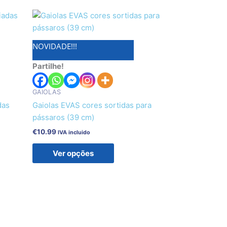
This
t
product
has
NOVIDADE!!!
e
multiple
.
variants.
Partilhe!
The
options
GAIOLAS
may
das
Gaiolas EVAS cores sortidas para
be
pássaros (39 cm)
chosen
€
10.99
IVA incluido
on
the
Ver opções
t
product
page