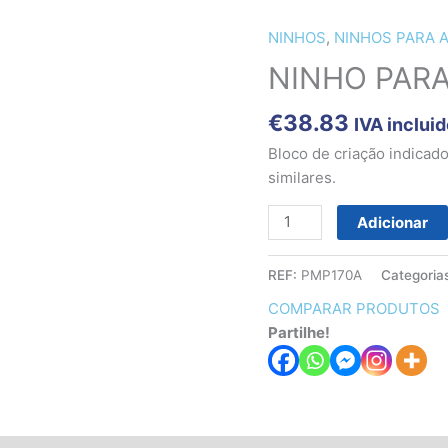
NINHOS
,
NINHOS PARA 
Quantidade
de
NINHO PARA
NINHO
PARA
€
38.83
IVA inclui
PIONITES
Bloco de criação indicado
similares.
Adicionar
REF:
PMP170A
Categoria
COMPARAR PRODUTOS
Partilhe!