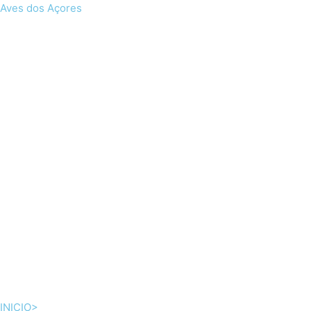
Skip
Aves dos Açores
to
content
INICIO>