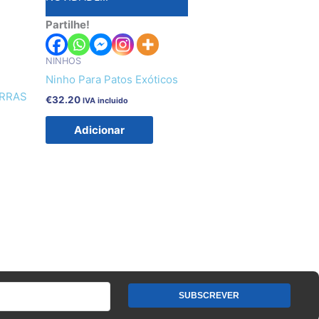
Partilhe!
NINHOS
Ninho Para Patos Exóticos
URRAS
€
32.20
IVA incluido
Adicionar