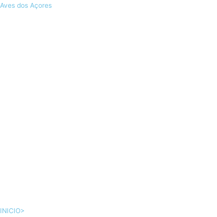
Skip
Aves dos Açores
to
content
INICIO>