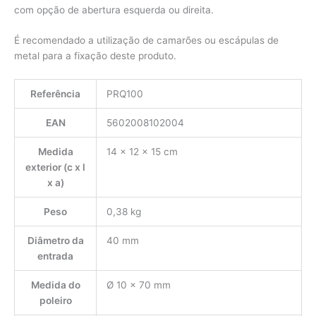
com opção de abertura esquerda ou direita.
É recomendado a utilização de camarões ou escápulas de
metal para a fixação deste produto.
Referência
PRQ100
EAN
5602008102004
Medida
14 x 12 x 15 cm
exterior (c x l
x a)
Peso
0,38 kg
Diâmetro da
40 mm
entrada
Medida do
Ø 10 x 70 mm
poleiro