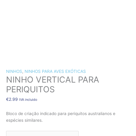
CÃES E GATOS
COELHOS
SUÍNOS
RÉPTEIS
ABELHAS
Quantidade
de
NOVIDADE!!!
NINHO
VERTICAL
NINHOS
,
NINHOS PARA AVES EXÓTICAS
PARA
NINHO VERTICAL PARA
PERIQUITOS
PERIQUITOS
€
2.99
IVA incluido
Bloco de criação indicado para periquitos australianos e
espécies similares.