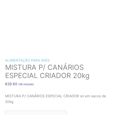
CÃES E GATOS
COELHOS
SUÍNOS
RÉPTEIS
ABELHAS
Quantidade
de
NOVIDADE!!!
MISTURA
P/
ALIMENTAÇÃO PARA AVES
CANÁRIOS
MISTURA P/ CANÁRIOS
ESPECIAL
CRIADOR
ESPECIAL CRIADOR 20kg
20kg
€
29.60
IVA incluido
MISTURA P/ CANÁRIOS ESPECIAL CRIADOR só em sacos de
20kg