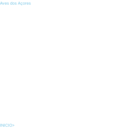
Skip
Aves dos Açores
to
content
INICIO>