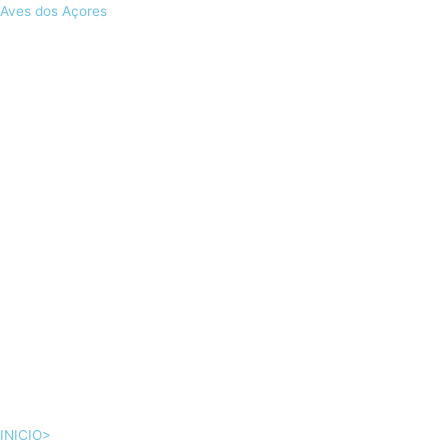
Skip
Aves dos Açores
to
content
INICIO>