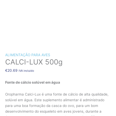
CÃES E GATOS
COELHOS
SUÍNOS
RÉPTEIS
ABELHAS
Quantidade
de
NOVIDADE!!!
CALCI-
ALIMENTAÇÃO PARA AVES
LUX
CALCI-LUX 500g
500g
€
20.69
IVA incluido
Fonte de cálcio solúvel em água
Oropharma Calci-Lux é uma fonte de cálcio de alta qualidade,
solúvel em água. Este suplemento alimentar é administrado
para uma boa formação da casca do ovo, para um bom
desenvolvimento do esqueleto em aves jovens, durante a