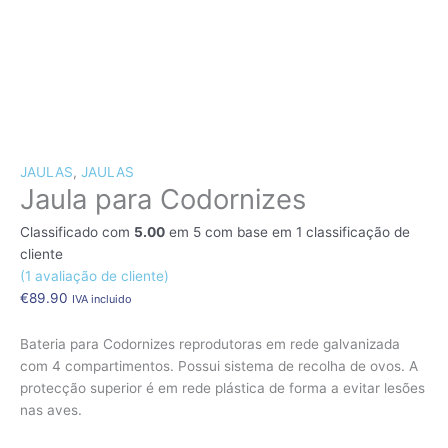
CÃES E GATOS
COELHOS
SUÍNOS
RÉPTEIS
ABELHAS
Quantidade
de
JAULAS
,
JAULAS
Jaula para Codornizes
Jaula
para
Classificado com
5.00
em 5 com base em
1
classificação de
Codornizes
cliente
(
1
avaliação de cliente)
€
89.90
IVA incluido
Bateria para Codornizes reprodutoras em rede galvanizada
com 4 compartimentos. Possui sistema de recolha de ovos. A
protecção superior é em rede plástica de forma a evitar lesões
nas aves.