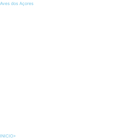
Skip
Aves dos Açores
to
content
INICIO>