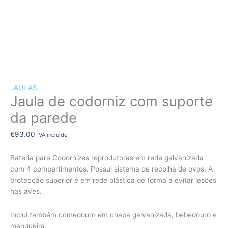
CÃES E GATOS
COELHOS
SUÍNOS
RÉPTEIS
ABELHAS
Quantidade
de
JAULAS
Jaula de codorniz com suporte
Jaula
de
da parede
codorniz
com
€
93.00
IVA incluido
suporte
da
Bateria para Codornizes reprodutoras em rede galvanizada
parede
com 4 compartimentos. Possui sistema de recolha de ovos. A
protecção superior é em rede plástica de forma a evitar lesões
nas aves.
Inclui também comedouro em chapa galvanizada, bebedouro e
mangueira.