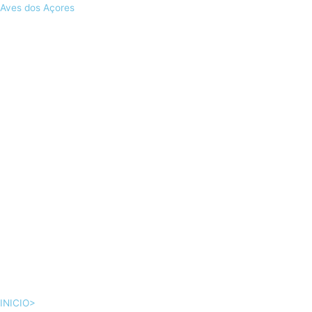
Skip
Aves dos Açores
to
content
INICIO>