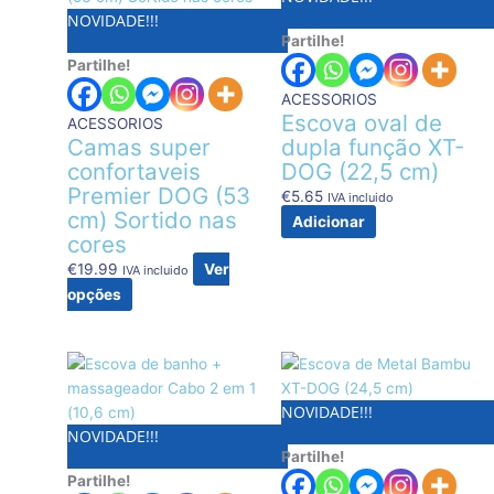
NOVIDADE!!!
multiple
Partilhe!
variants.
Partilhe!
The
options
ACESSORIOS
may
Escova oval de
ACESSORIOS
be
Camas super
dupla função XT-
chosen
confortaveis
DOG (22,5 cm)
on
Premier DOG (53
€
5.65
IVA incluido
the
cm) Sortido nas
Adicionar
product
cores
page
€
19.99
Ver
IVA incluido
opções
NOVIDADE!!!
NOVIDADE!!!
Partilhe!
Partilhe!