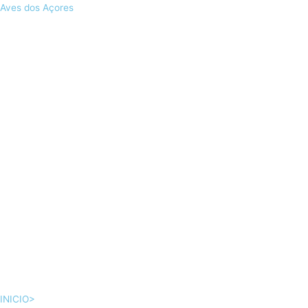
Skip
Aves dos Açores
to
content
INICIO>