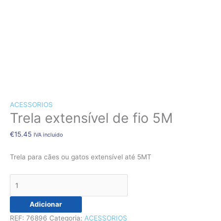
CÃES E GATOS
COELHOS
SUÍNOS
RÉPTEIS
ABELHAS
Quantidade
de
NOVIDADE!!!
Trela
ACESSORIOS
extensível
Trela extensível de fio 5M
de
fio
€
15.45
IVA incluido
5M
Trela para cães ou gatos extensível até 5MT
Adicionar
REF:
76896
Categoria:
ACESSORIOS