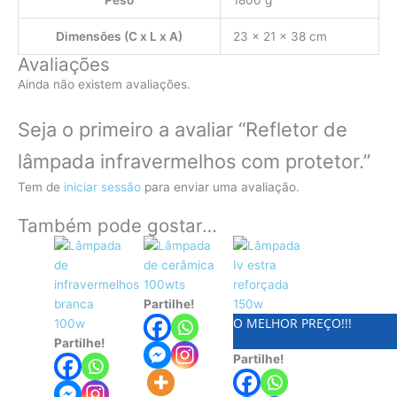
Peso
1800 g
Dimensões (C x L x A)
23 × 21 × 38 cm
Avaliações
Ainda não existem avaliações.
Seja o primeiro a avaliar “Refletor de
lâmpada infravermelhos com protetor.”
Tem de
iniciar sessão
para enviar uma avaliação.
Também pode gostar…
Partilhe!
O MELHOR PREÇO!!!
Partilhe!
Partilhe!