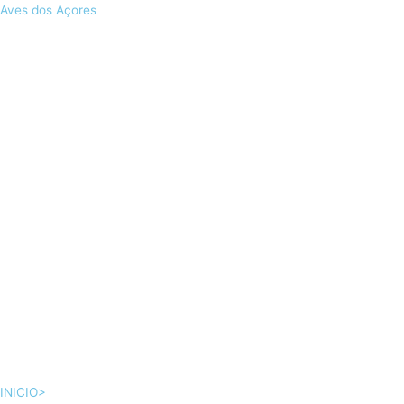
Skip
Aves dos Açores
to
content
INICIO>