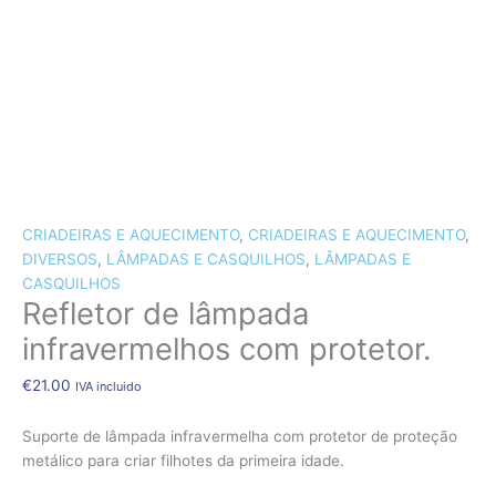
CÃES E GATOS
COELHOS
SUÍNOS
RÉPTEIS
ABELHAS
Quantidade
de
NOVIDADE!!!
Refletor
CRIADEIRAS E AQUECIMENTO
,
CRIADEIRAS E AQUECIMENTO
,
de
DIVERSOS
,
LÂMPADAS E CASQUILHOS
,
LÂMPADAS E
lâmpada
CASQUILHOS
infravermelhos
Refletor de lâmpada
com
protetor.
infravermelhos com protetor.
€
21.00
IVA incluido
Suporte de lâmpada infravermelha com protetor de proteção
metálico para criar filhotes da primeira idade.