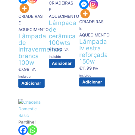
CRIADEIRAS
E
CRIADEIRAS
AQUECIMENTO
Lâmpada
CRIADEIRAS
E
de
E
AQUECIMENTO
Lâmpada
cerâmica
AQUECIMENTO
Lâmpada
de
100wts
Iv estra
infravermelhos
€
18.90
IVA
reforçada
branca
incluido
150w
100w
Adicionar
€
11.99
IVA
€
7.99
IVA
incluido
incluido
Adicionar
Adicionar
Partilhe!