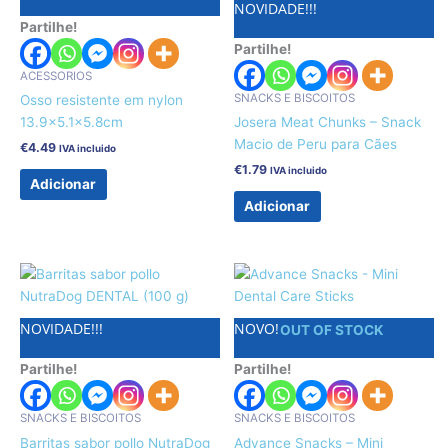
NOVIDADE!!!
Partilhe!
Partilhe!
ACESSORIOS
SNACKS E BISCOITOS
Osso resistente em nylon
13.9×5.1×5.8cm
Josera Meat Chunks – Snack
Macio de Peru para Cães
€
4.49
IVA incluido
€
1.79
IVA incluido
Adicionar
Adicionar
NOVIDADE!!!
NOVO!
OUT OF STOCK
Partilhe!
Partilhe!
SNACKS E BISCOITOS
SNACKS E BISCOITOS
Barritas sabor pollo NutraDog
Advance Snacks – Mini