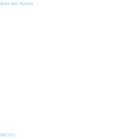
Skip
Aves dos Açores
to
content
INICIO>