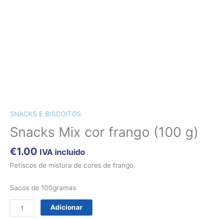
CÃES E GATOS
COELHOS
SUÍNOS
RÉPTEIS
ABELHAS
Quantidade
NOVIDADE!!!
de
Snacks
Mix
SNACKS E BISCOITOS
cor
frango
Snacks Mix cor frango (100 g)
(100
g)
€
1.00
IVA incluido
Petiscos de mistura de cores de frango.
Sacos de 100gramas
Adicionar