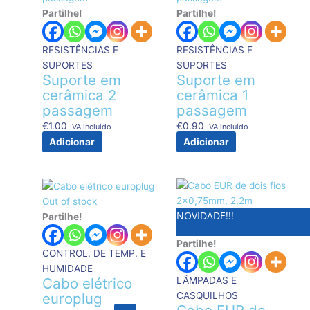
Partilhe!
Partilhe!
RESISTÊNCIAS E
RESISTÊNCIAS E
SUPORTES
SUPORTES
Suporte em
Suporte em
cerâmica 2
cerâmica 1
passagem
passagem
€
1.00
€
0.90
IVA incluido
IVA incluido
Adicionar
Adicionar
Out of stock
NOVIDADE!!!
Partilhe!
Partilhe!
CONTROL. DE TEMP. E
HUMIDADE
LÂMPADAS E
Cabo elétrico
CASQUILHOS
europlug