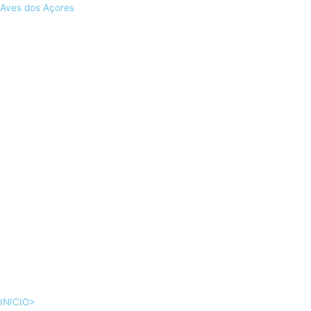
Skip
Aves dos Açores
to
content
INICIO>