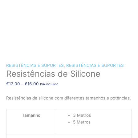
CÃES E GATOS
COELHOS
SUÍNOS
RÉPTEIS
ABELHAS
Quantidade
Price
de
range:
O MELHOR PREÇO!!!
Resistências
€12.00
RESISTÊNCIAS E SUPORTES
,
RESISTÊNCIAS E SUPORTES
de
through
Resistências de Silicone
Silicone
€16.00
€
12.00
–
€
16.00
IVA incluido
Resistências de silicone com diferentes tamanhos e potências.
Tamanho
3 Metros
5 Metros