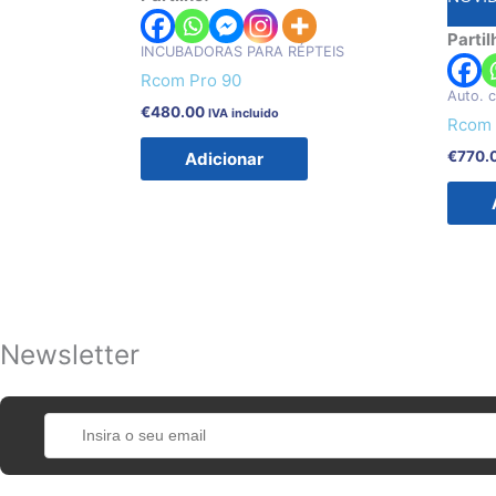
Partil
INCUBADORAS PARA RÉPTEIS
Rcom Pro 90
Auto. 
€
480.00
IVA incluido
Rcom 
€
770.
Adicionar
Newsletter