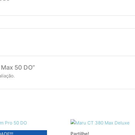
m Max 50 DO”
liação.
ADE!!!
Partilhe!