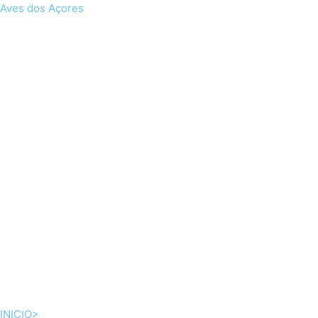
Skip
Aves dos Açores
to
content
INICIO>