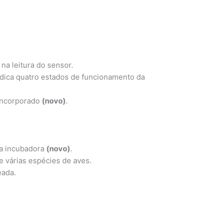
na leitura do sensor.
indica quatro estados de funcionamento da
 incorporado
(novo)
.
da incubadora
(novo)
.
e várias espécies de aves.
eada.