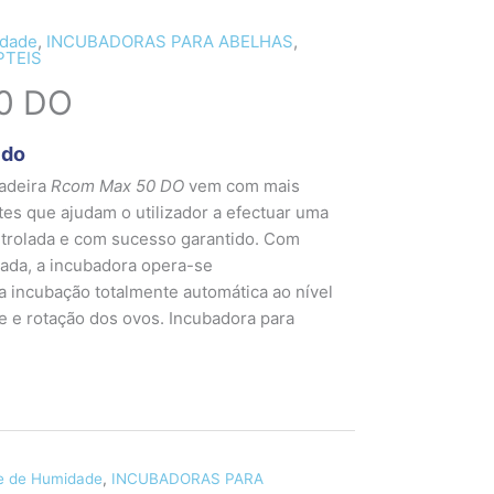
idade
,
INCUBADORAS PARA ABELHAS
,
PTEIS
0 DO
ido
cadeira
Rcom Max 50 DO
vem com mais
tes que ajudam o utilizador a efectuar uma
ntrolada e com sucesso garantido. Com
licada, a incubadora opera-se
a incubação totalmente automática ao nível
 e rotação dos ovos. Incubadora para
le de Humidade
,
INCUBADORAS PARA