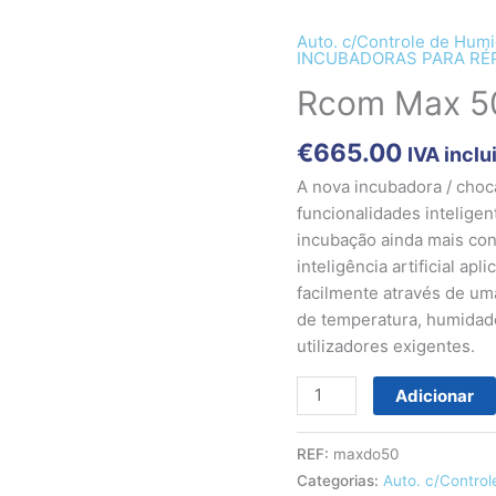
Auto. c/Controle de Hum
Quantidade
INCUBADORAS PARA RÉ
de
Rcom Max 5
Rcom
Max
€
665.00
50
IVA inclu
DO
A nova incubadora / cho
funcionalidades inteligen
incubação ainda mais co
inteligência artificial ap
facilmente através de um
de temperatura, humidade
utilizadores exigentes.
Adicionar
REF:
maxdo50
Categorias:
Auto. c/Contro