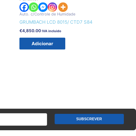
Auto. c/Controle de Humidade
GRUMBACH LCD 8015/ CTD7 S84
€
4,850.00
IVA incluido
Adicionar