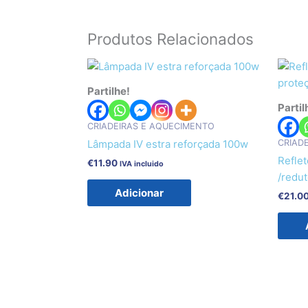
Produtos Relacionados
Partilhe!
Partil
CRIADEIRAS E AQUECIMENTO
CRIAD
Lâmpada IV estra reforçada 100w
Refle
€
11.90
IVA incluido
/redut
Adicionar
€
21.0