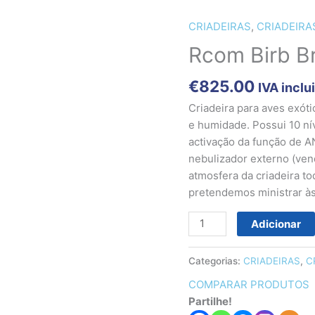
CRIADEIRAS
,
CRIADEIRA
Quantidade
de
Rcom Birb B
Rcom
Birb
€
825.00
IVA inclu
Brooder
Criadeira para aves exót
Large
e humidade. Possui 10 ní
Neb
activação da função de A
nebulizador externo (ven
atmosfera da criadeira t
pretendemos ministrar às
Adicionar
Categorias:
CRIADEIRAS
,
C
COMPARAR PRODUTOS
Partilhe!