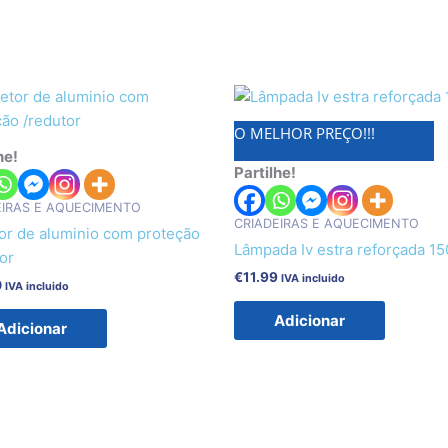
O MELHOR PREÇO!!!
he!
Partilhe!
EIRAS E AQUECIMENTO
CRIADEIRAS E AQUECIMENTO
tor de aluminio com proteção
Lâmpada Iv estra reforçada 1
or
€
11.99
IVA incluido
0
IVA incluido
Adicionar
Adicionar