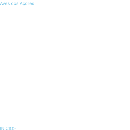
Skip
Aves dos Açores
to
content
INICIO>