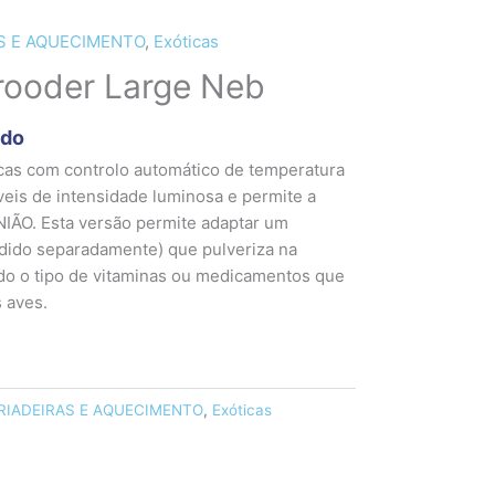
S E AQUECIMENTO
,
Exóticas
rooder Large Neb
ido
icas com controlo automático de temperatura
veis de intensidade luminosa e permite a
NIÃO. Esta versão permite adaptar um
dido separadamente) que pulveriza na
odo o tipo de vitaminas ou medicamentos que
 aves.
RIADEIRAS E AQUECIMENTO
,
Exóticas