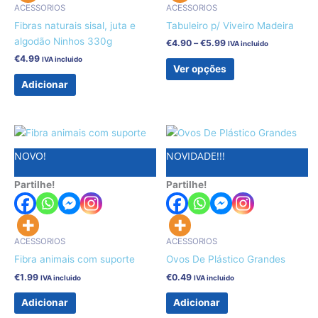
be
ACESSORIOS
ACESSORIOS
chosen
Fibras naturais sisal, juta e
Tabuleiro p/ Viveiro Madeira
on
algodão Ninhos 330g
€
4.90
–
€
5.99
IVA incluido
the
€
4.99
IVA incluido
Ver opções
product
Adicionar
page
NOVO!
NOVIDADE!!!
Partilhe!
Partilhe!
ACESSORIOS
ACESSORIOS
Fibra animais com suporte
Ovos De Plástico Grandes
€
1.99
€
0.49
IVA incluido
IVA incluido
Adicionar
Adicionar