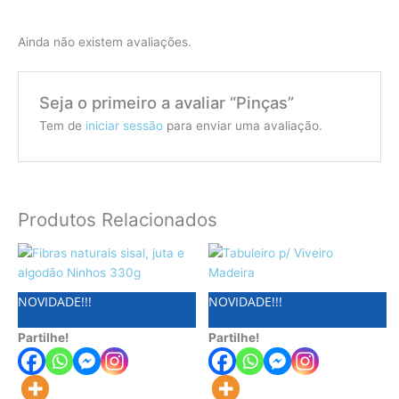
Ainda não existem avaliações.
Seja o primeiro a avaliar “Pinças”
Tem de
iniciar sessão
para enviar uma avaliação.
Produtos Relacionados
Price
This
range:
product
€4.90
has
through
NOVIDADE!!!
NOVIDADE!!!
€5.99
multiple
variants.
Partilhe!
Partilhe!
The
options
may