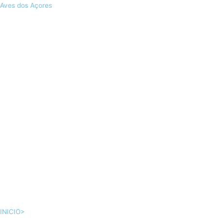
Skip
Aves dos Açores
to
content
INICIO>