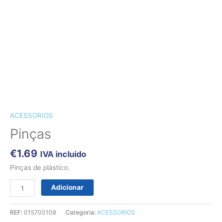
CÃES E GATOS
COELHOS
SUÍNOS
RÉPTEIS
ABELHAS
Quantidade
NOVIDADE!!!
de
Pinças
ACESSORIOS
Pinças
€
1.69
IVA incluido
Pinças de plástico.
Adicionar
REF:
015700108
Categoria:
ACESSORIOS