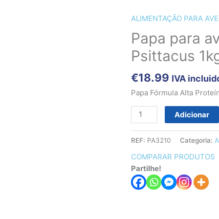
ALIMENTAÇÃO PARA AVE
Quantidade
de
Papa para av
Papa
Psittacus 1k
para
aves
€
18.99
IVA incluid
Alta
Proteína
Papa Fórmula Alta Proteí
-
Psittacus
Adicionar
1kg
REF:
PA3210
Categoria:
A
COMPARAR PRODUTOS
Partilhe!