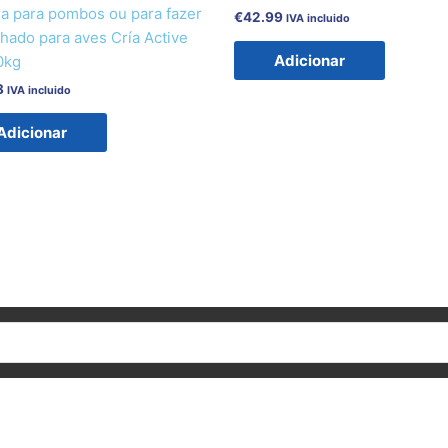
ra para pombos ou para fazer
€
42.99
IVA incluido
hado para aves Cría Active
Adicionar
0kg
8
IVA incluido
Adicionar