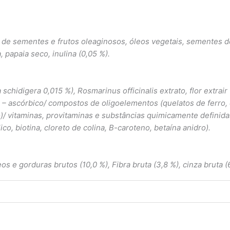
 de sementes e frutos oleaginosos, óleos vegetais, sementes 
, papaia seco, inulina (0,05 %).
chidigera 0,015 %), Rosmarinus officinalis extrato, flor extrair
– 6 – ascórbico/ compostos de oligoelementos (quelatos de ferro,
/ vitaminas, provitaminas e substâncias quimicamente definidas 
lico, biotina, cloreto de colina, B-caroteno, betaína anidro).
s e gorduras brutos (10,0 %), Fibra bruta (3,8 %), cinza bruta (6