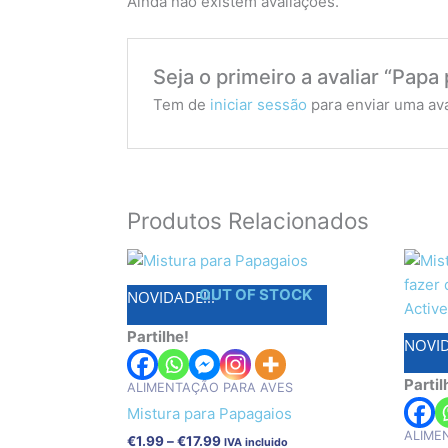
Ainda não existem avaliações.
Seja o primeiro a avaliar “Papa 
Tem de
iniciar sessão
para enviar uma ava
Produtos Relacionados
Price
This
range:
product
€1.99
OUT OF STOCK
NOVIDADE!!!
has
through
€17.99
multiple
Partilhe!
NOVID
variants.
The
Partil
ALIMENTAÇÃO PARA AVES
options
Mistura para Papagaios
may
ALIME
€
1.99
–
€
17.99
IVA incluido