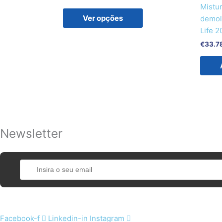
be
Mistu
chosen
Ver opções
demol
on
Life 2
the
€
33.7
product
page
Newsletter
Facebook-f
Linkedin-in
Instagram