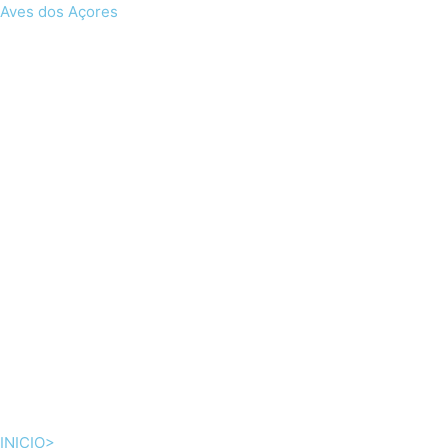
Skip
Aves dos Açores
to
content
INICIO>