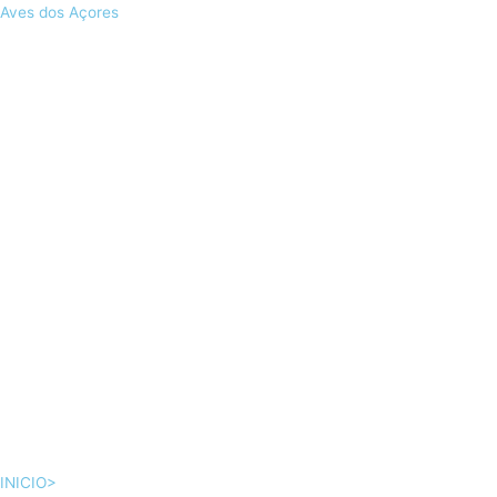
Skip
Aves dos Açores
to
content
INICIO>