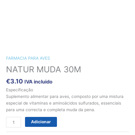
CÃES E GATOS
COELHOS
SUÍNOS
RÉPTEIS
ABELHAS
Quantidade
de
NATUR
FARMACIA PARA AVES
MUDA
NATUR MUDA 30M
30M
€
3.10
IVA incluido
Especificação
Suplemento alimentar para aves, composto por uma mistura
especial de vitaminas e aminoácidos sulfurados, essenciais
para uma correcta e completa muda da pena.
Adicionar