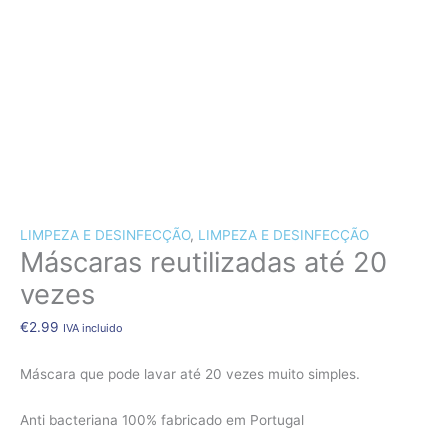
CÃES E GATOS
COELHOS
SUÍNOS
RÉPTEIS
ABELHAS
O MELHOR PREÇO!!!
LIMPEZA E DESINFECÇÃO
,
LIMPEZA E DESINFECÇÃO
Máscaras reutilizadas até 20
vezes
€
2.99
IVA incluido
Máscara que pode lavar até 20 vezes muito simples.
Anti bacteriana 100% fabricado em Portugal