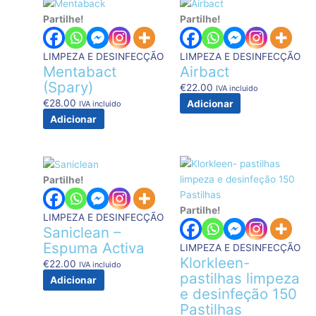
Partilhe!
Partilhe!
LIMPEZA E DESINFECÇÃO
LIMPEZA E DESINFECÇÃO
Mentabact
Airbact
(Spary)
€
22.00
IVA incluido
€
28.00
Adicionar
IVA incluido
Adicionar
Partilhe!
Partilhe!
LIMPEZA E DESINFECÇÃO
Saniclean –
Espuma Activa
LIMPEZA E DESINFECÇÃO
Klorkleen-
€
22.00
IVA incluido
pastilhas limpeza
Adicionar
e desinfeção 150
Pastilhas