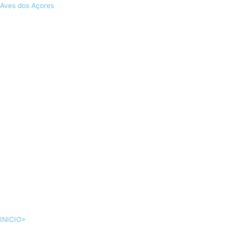
Skip
Aves dos Açores
to
content
INICIO>