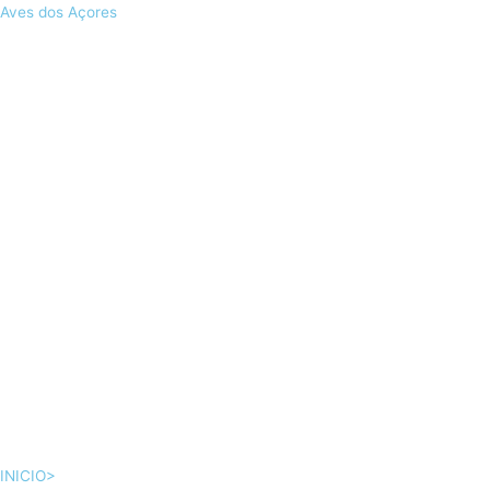
Skip
Aves dos Açores
to
content
INICIO>