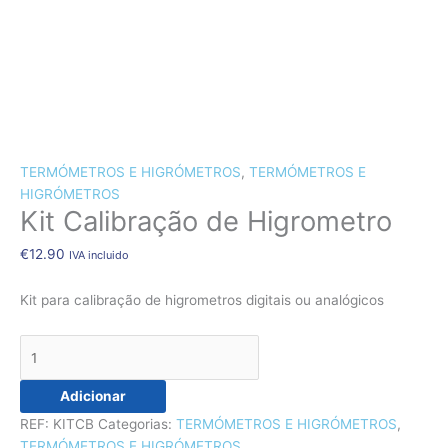
CÃES E GATOS
COELHOS
SUÍNOS
RÉPTEIS
ABELHAS
Quantidade
de
TERMÓMETROS E HIGRÓMETROS
,
TERMÓMETROS E
Kit
HIGRÓMETROS
Kit Calibração de Higrometro
Calibração
de
€
12.90
IVA incluido
Higrometro
Kit para calibração de higrometros digitais ou analógicos
Adicionar
REF:
KITCB
Categorias:
TERMÓMETROS E HIGRÓMETROS
,
TERMÓMETROS E HIGRÓMETROS