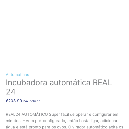
CÃES E GATOS
COELHOS
SUÍNOS
RÉPTEIS
ABELHAS
Quantidade
de
NOVIDADE!!!
Incubadora
automática
REAL
24
Automáticas
Incubadora automática REAL
24
€
203.99
IVA incluido
REAL24 AUTOMÁTICO Super fácil de operar e configurar em
minutos! – vem pré-configurado, então basta ligar, adicionar
água e está pronto para os ovos. O virador automático agita os