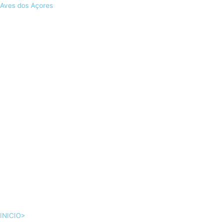
Skip
Aves dos Açores
to
content
INICIO>