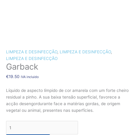
CÃES E GATOS
COELHOS
SUÍNOS
RÉPTEIS
ABELHAS
Quantidade
de
LIMPEZA E DESINFECÇÃO
,
LIMPEZA E DESINFECÇÃO
,
Garback
LIMPEZA E DESINFECÇÃO
Garback
€
19.50
IVA incluido
Líquido de aspecto límpido de cor amarela com um forte cheiro
residual a pinho. A sua baixa tensão superficial, favorece a
acção desengordurante face a matérias gordas, de origem
vegetal ou animal, presentes nas superfícies.