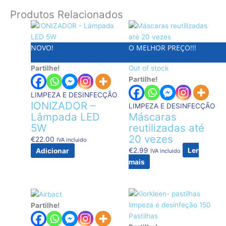
Produtos Relacionados
NOVO!
O MELHOR PREÇO!!!
Partilhe!
Out of stock
Partilhe!
LIMPEZA E DESINFECÇÃO
IONIZADOR –
LIMPEZA E DESINFECÇÃO
Lâmpada LED
Máscaras
5W
reutilizadas até
20 vezes
€
22.00
IVA incluido
€
2.99
Ler
Adicionar
IVA incluido
mais
Partilhe!