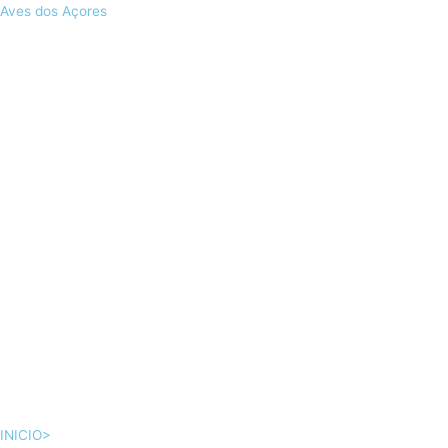
Skip
Aves dos Açores
to
content
INICIO>