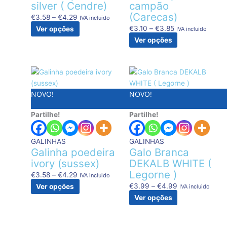
be
be
silver ( Cendre)
campão
chosen
chosen
(Carecas)
€
3.58
–
€
4.29
IVA incluido
on
on
€
3.10
–
€
3.85
Ver opções
IVA incluido
the
the
Ver opções
product
product
page
page
Price
This
Price
This
range:
product
range:
product
NOVO!
NOVO!
€3.58
has
€3.99
has
through
multiple
through
multiple
Partilhe!
Partilhe!
€4.29
variants.
€4.99
variants.
The
The
options
options
GALINHAS
GALINHAS
may
may
Galinha poedeira
Galo Branca
be
be
ivory (sussex)
DEKALB WHITE (
chosen
chosen
Legorne )
€
3.58
–
€
4.29
IVA incluido
on
on
€
3.99
–
€
4.99
Ver opções
IVA incluido
the
the
Ver opções
product
product
page
page