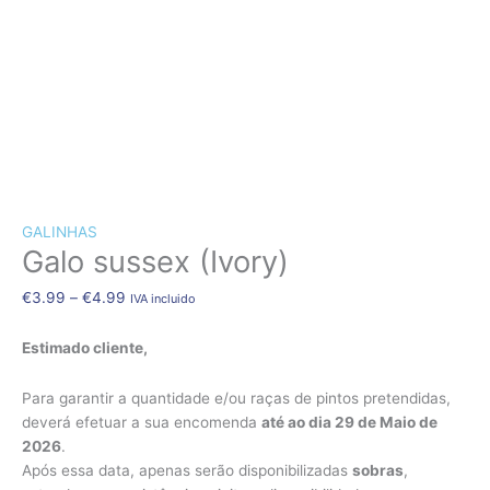
CÃES E GATOS
COELHOS
SUÍNOS
RÉPTEIS
ABELHAS
Quantidade
Price
de
range:
NOVO!
Galo
€3.99
GALINHAS
sussex
through
Galo sussex (Ivory)
(Ivory)
€4.99
€
3.99
–
€
4.99
IVA incluido
Estimado cliente,
Para garantir a quantidade e/ou raças de pintos pretendidas,
deverá efetuar a sua encomenda
até ao dia 29 de Maio de
2026
.
Após essa data, apenas serão disponibilizadas
sobras
,