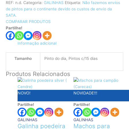
REF:
n.d.
Categoria:
GALINHAS
Etiqueta:
Não fazemos envios
de pintos para o continente devido os custos de envio da
SATA.
COMPARAR PRODUTOS
Partilhe!
Informação adicional
Tamanho
Pinto do dia, Pintos c/15 dias
Produtos Relacionados
Price
This
Price
This
range:
product
range:
product
NOVO!
NOVIDADE!!!
€3.58
has
€3.10
has
through
multiple
through
multiple
Partilhe!
Partilhe!
€4.29
variants.
€3.85
variants.
The
The
options
options
GALINHAS
GALINHAS
may
may
Galinha poedeira
Machos para