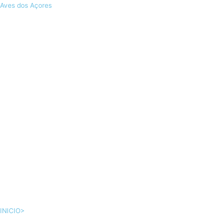
Skip
Aves dos Açores
to
content
INICIO>