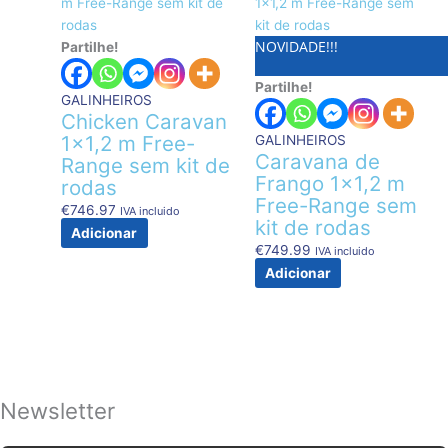
NOVIDADE!!!
Partilhe!
Partilhe!
GALINHEIROS
Chicken Caravan
1×1,2 m Free-
GALINHEIROS
Caravana de
Range sem kit de
Frango 1×1,2 m
rodas
Free-Range sem
€
746.97
IVA incluido
kit de rodas
Adicionar
€
749.99
IVA incluido
Adicionar
Newsletter