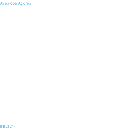
Skip
Aves dos Açores
to
content
INICIO>