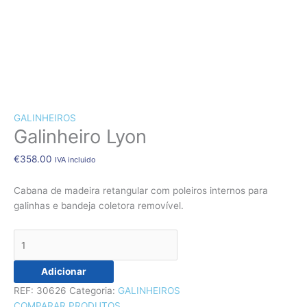
CÃES E GATOS
COELHOS
SUÍNOS
RÉPTEIS
ABELHAS
Quantidade
de
GALINHEIROS
Galinheiro Lyon
Galinheiro
Lyon
€
358.00
IVA incluido
Cabana de madeira retangular com poleiros internos para
galinhas e bandeja coletora removível.
Adicionar
REF:
30626
Categoria:
GALINHEIROS
COMPARAR PRODUTOS