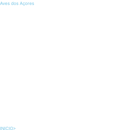
Skip
Aves dos Açores
to
content
INICIO>