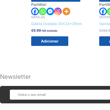
Partilhe!
Partil
GAIOLAS
DIVER
Gaiola Ovalada 30x23x39cm
Gaiol
€
9.99
€
255.
IVA incluido
Adicionar
Newsletter