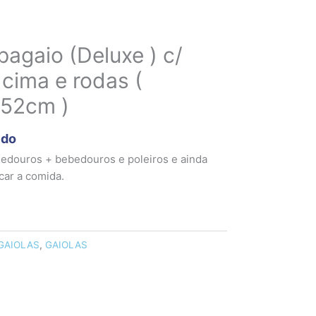
pagaio (Deluxe ) c/
cima e rodas (
52cm )
ido
edouros + bebedouros e poleiros e ainda
car a comida.
GAIOLAS
,
GAIOLAS