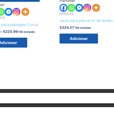
Partilhe!
€255.56.
€225.99.
he!
GAIOLAS
SOS
Jaula para pássaros de andar 
a para papagaio Curva
€
324.27
IVA incluido
56
€
225.99
IVA incluido
Adicionar
Adicionar