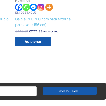
Partilhe!
€345.00.
€299.99.
EM DESTAQUE
duplo
Gaiola RECREO com pata externa
para aves (156 cm)
€
345.00
€
299.99
IVA incluido
Adicionar