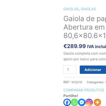
GAIOLAS
,
GAIOLAS
Quantidade
de
Gaiola de pa
Gaiola
Abertura em 
de
papagaio
80,6×80.6x1
(Deluxe
)
€
289.99
IVA inclu
c/
Gaiola completa com com
Abertura
apoio por baixo para colo
em
cima
Adicionar
e
rodas
REF:
WQA16
Categorias:
(
80,6x80.6x152cm
COMPARAR PRODUTOS
)
Partilhe!