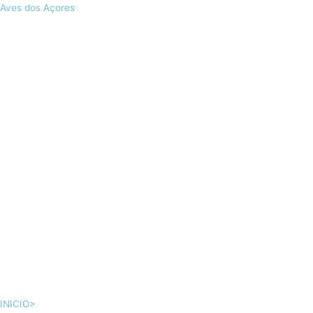
Skip
Aves dos Açores
to
content
INICIO>