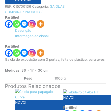
REF:
015700136
Categoria:
GAIOLAS
COMPARAR PRODUTOS
Partilhe!
Descrição
Informação adicional
Partilhe!
Gaiola de exposição com 3 portas, feita de plástico, para aves.
Medidas:
36 x 17 x 30 cm
Peso
1000 g
Produtos Relacionados
O
O
Price
This
preço
preço
range:
product
NOVO!
NOVO!
original
atual
€5.99
has
Partilhe!
era:
é:
through
multiple