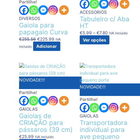
Partilhe!
€255.56.
€225.99.
€7.80
variants.
The
ACESSORIOS
options
Tabuleiro c/ Aba
DIVERSOS
may
Gaiola para
HT
be
papagaio Curva
€
5.99
–
€
7.80
IVA incluido
chosen
€
255.56
€
225.99
IVA
Ver opções
on
Adicionar
incluido
the
product
page
NOVIDADE!!!
NOVIDADE!!!
Partilhe!
Partilhe!
GAIOLAS
Gaiolas de
GAIOLAS
CRIAÇÃO para
Transportadora
pássaros (39 cm)
individual para
ave pequeno
€
25.99
IVA incluido