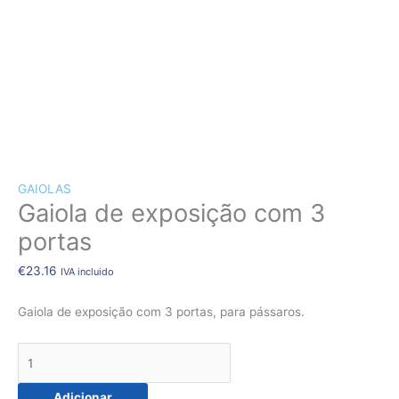
CÃES E GATOS
COELHOS
SUÍNOS
RÉPTEIS
ABELHAS
Quantidade
de
NOVO!
Gaiola
GAIOLAS
de
Gaiola de exposição com 3
exposição
com
portas
3
portas
€
23.16
IVA incluido
Gaiola de exposição com 3 portas, para pássaros.
Adicionar