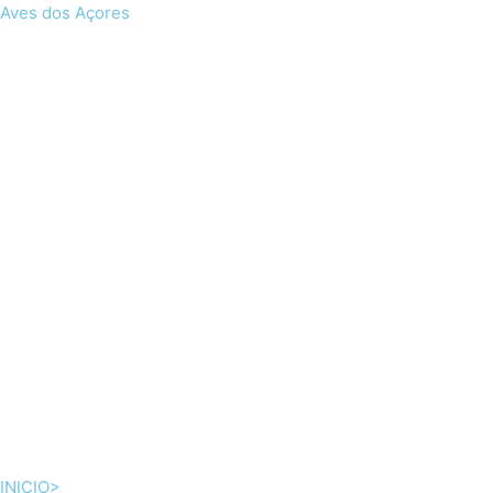
Skip
Aves dos Açores
to
content
INICIO>