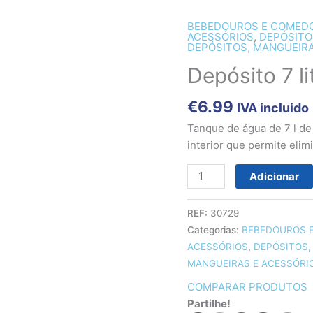
BEBEDOUROS E COMED
Quantidade
ACESSÓRIOS
,
DEPÓSITO
de
DEPÓSITOS, MANGUEIRA
Depósito
Depósito 7 li
7
litros
€
6.99
IVA incluido
com
Tanque de água de 7 l de 
filtro
interior que permite elim
Adicionar
REF:
30729
Categorias:
BEBEDOUROS 
ACESSÓRIOS
,
DEPÓSITOS,
MANGUEIRAS E ACESSÓRI
COMPARAR PRODUTOS
Partilhe!