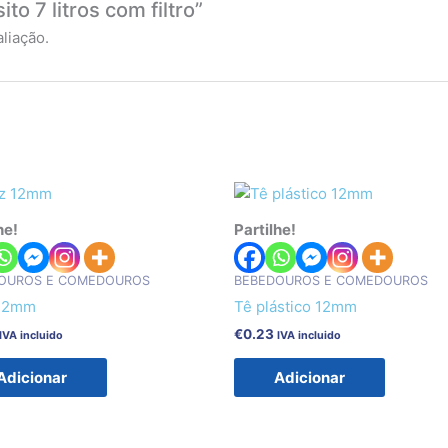
to 7 litros com filtro”
liação.
he!
Partilhe!
OUROS E COMEDOUROS
BEBEDOUROS E COMEDOUROS
 12mm
Tê plástico 12mm
€
0.23
IVA incluido
IVA incluido
Adicionar
Adicionar