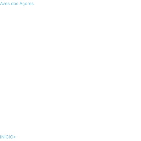
Skip
Aves dos Açores
to
content
INICIO>