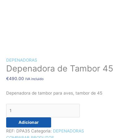
CÃES E GATOS
COELHOS
SUÍNOS
RÉPTEIS
ABELHAS
Quantidade
de
Depenadora
DEPENADORAS
Depenadora de Tambor 45
de
Tambor
€
490.00
IVA incluido
45
Depenadora de tambor para aves, tambor de 45
Adicionar
REF:
DPA35
Categoria:
DEPENADORAS
COMPARAR PRODUTOS