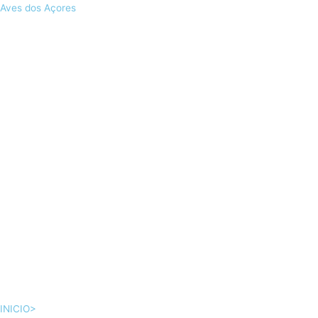
Skip
Aves dos Açores
to
content
INICIO>