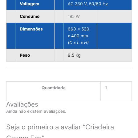
Voltagem
AC 230 V, 50/60 Hz
Consumo
185 W
Dimensões
660 x 530
x 400 mm
(C x L x H)
Peso
9,5 Kg
Quantidade
1
Avaliações
Ainda não existem avaliações.
Seja o primeiro a avaliar “Criadeira
Cosmo Eco”