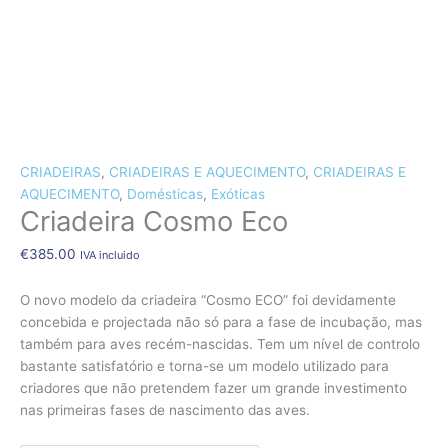
CÃES E GATOS
COELHOS
SUÍNOS
RÉPTEIS
ABELHAS
Quantidade
de
CRIADEIRAS
,
CRIADEIRAS E AQUECIMENTO
,
CRIADEIRAS E
Criadeira
AQUECIMENTO
,
Domésticas
,
Exóticas
Criadeira Cosmo Eco
Cosmo
Eco
€
385.00
IVA incluido
O novo modelo da criadeira “Cosmo ECO” foi devidamente
concebida e projectada não só para a fase de incubação, mas
também para aves recém-nascidas. Tem um nível de controlo
bastante satisfatório e torna-se um modelo utilizado para
criadores que não pretendem fazer um grande investimento
nas primeiras fases de nascimento das aves.