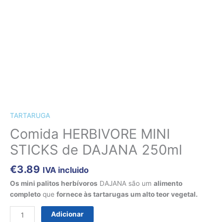
CÃES E GATOS
COELHOS
SUÍNOS
RÉPTEIS
ABELHAS
Quantidade
NOVIDADE!!!
de
Comida
HERBIVORE
TARTARUGA
MINI
STICKS
Comida HERBIVORE MINI
de
STICKS de DAJANA 250ml
DAJANA
250ml
€
3.89
IVA incluido
Os mini palitos herbívoros
DAJANA são um
alimento
completo
que
fornece às tartarugas um alto teor vegetal.
Adicionar