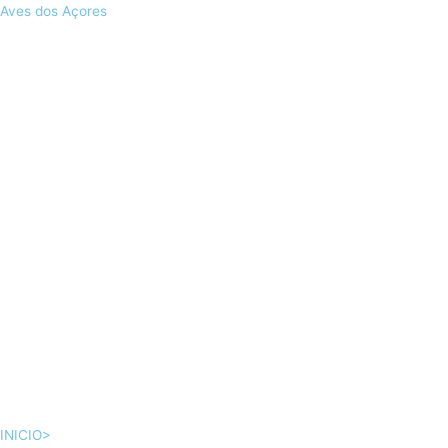
Skip
Aves dos Açores
to
content
INICIO>