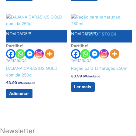
NOVIDADE!!!
NOVIDADE!!!
OUT OF STOCK
Partilhe!
Partilhe!
TARTARUGA
TARTARUGA
DAJANA CARASIUS GOLD
Ração para tartarugas 250ml
comida 250g
€
3.99
IVA incluido
€
3.99
IVA incluido
Ler mais
Adicionar
Newsletter