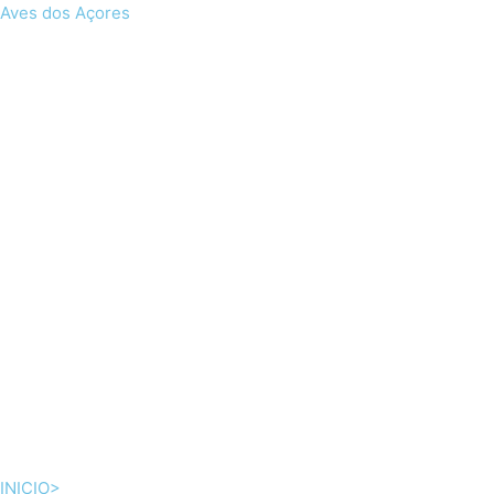
Skip
Aves dos Açores
to
content
INICIO>