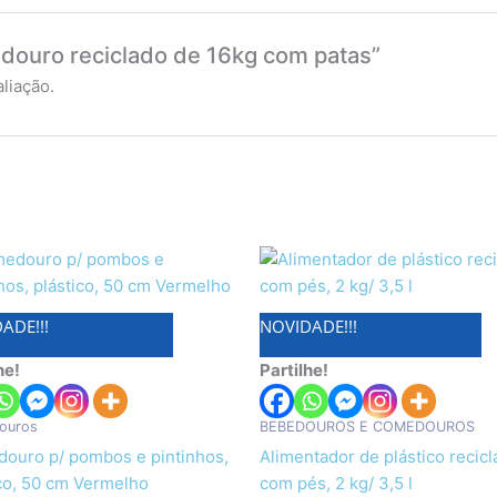
edouro reciclado de 16kg com patas”
liação.
ADE!!!
NOVIDADE!!!
he!
Partilhe!
ouros
BEBEDOUROS E COMEDOUROS
ouro p/ pombos e pintinhos,
Alimentador de plástico recic
ico, 50 cm Vermelho
com pés, 2 kg/ 3,5 l