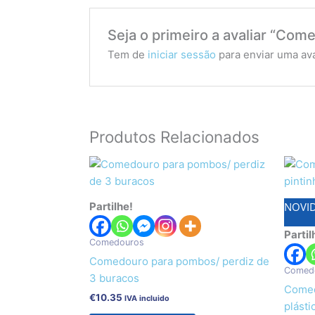
Seja o primeiro a avaliar “Com
Tem de
iniciar sessão
para enviar uma ava
Produtos Relacionados
Partilhe!
NOVID
Partil
Comedouros
Comedouro para pombos/ perdiz de
Comed
3 buracos
Comed
€
10.35
IVA incluido
plást