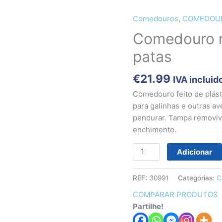
Comedouros
,
COMEDOU
Quantidade
de
Comedouro r
Comedouro
patas
reciclado
de
€
21.99
IVA incluid
16kg
com
Comedouro feito de plást
patas
para galinhas e outras ave
pendurar. Tampa removív
enchimento.
Adicionar
REF:
30991
Categorias:
C
COMPARAR PRODUTOS
Partilhe!