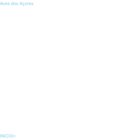
Skip
Aves dos Açores
to
content
INICIO>