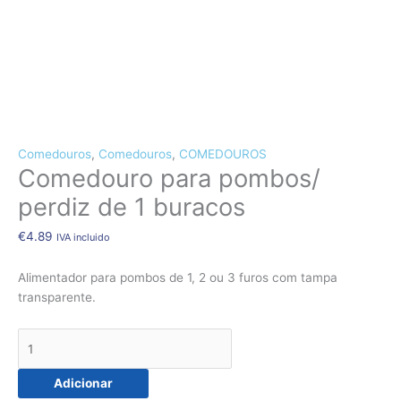
CÃES E GATOS
COELHOS
SUÍNOS
RÉPTEIS
ABELHAS
Quantidade
de
Comedouros
,
Comedouros
,
COMEDOUROS
Comedouro para pombos/
Comedouro
para
perdiz de 1 buracos
pombos/
perdiz
€
4.89
IVA incluido
de
1
Alimentador para pombos de 1, 2 ou 3 furos com tampa
buracos
transparente.
Adicionar