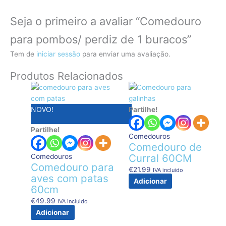
Seja o primeiro a avaliar “Comedouro
para pombos/ perdiz de 1 buracos”
Tem de
iniciar sessão
para enviar uma avaliação.
Produtos Relacionados
NOVO!
Partilhe!
Partilhe!
Comedouros
Comedouro de
Curral 60CM
Comedouros
Comedouro para
€
21.99
IVA incluido
aves com patas
Adicionar
60cm
€
49.99
IVA incluido
Adicionar