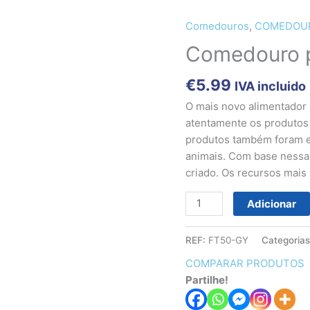
Comedouros
,
COMEDOU
Quantidade
de
Comedouro p
Comedouro
para
€
5.99
IVA incluido
aves
O mais novo alimentador 
50
atentamente os produtos 
cm
produtos também foram e
animais. Com base nessa 
criado. Os recursos mais
Adicionar
REF:
FT50-GY
Categoria
COMPARAR PRODUTOS
Partilhe!