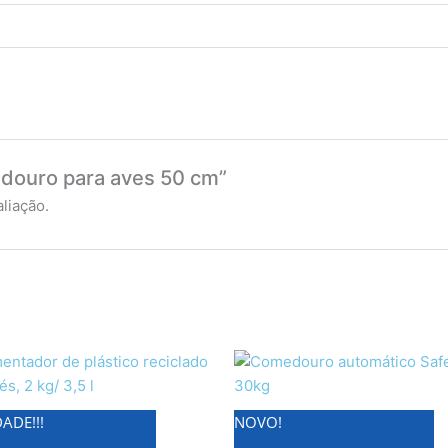
medouro para aves 50 cm”
liação.
ADE!!!
NOVO!