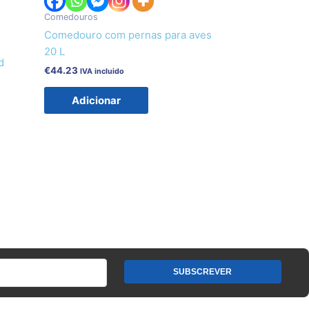
Comedouros
Comedouro com pernas para aves
20 L
d
€
44.23
IVA incluido
Adicionar