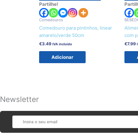
Partilhe!
Partil
Comedouros
BEBED
Comedouro para pintinhos, linear
Alimen
amarelo/verde 50cm
com pé
€
3.49
€
7.99
IVA incluido
Adicionar
Newsletter