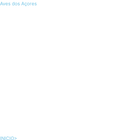
Skip
Aves dos Açores
to
content
INICIO>