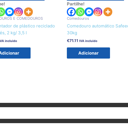
he!
Partilhe!
OUROS E COMEDOUROS
Comedouros
tador de plástico reciclado
Comedouro automático Safee
s, 2 kg/ 3,5 l
30kg
€
71.11
IVA incluido
IVA incluido
Adicionar
Adicionar