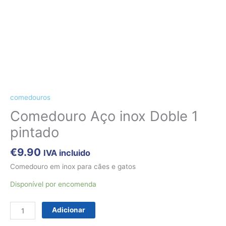
CÃES E GATOS
COELHOS
SUÍNOS
RÉPTEIS
ABELHAS
Quantidade
de
Comedouro
comedouros
Aço
Comedouro Aço inox Doble 1
inox
pintado
Doble
1
€
9.90
IVA incluido
pintado
Comedouro em inox para cães e gatos
Disponível por encomenda
Adicionar