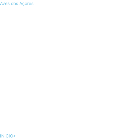
Skip
Aves dos Açores
to
content
INICIO>