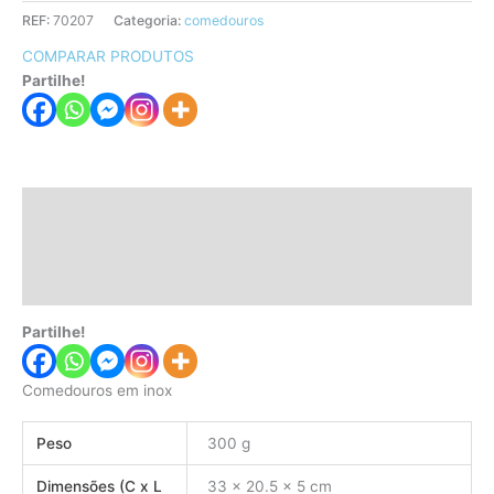
REF:
70207
Categoria:
comedouros
COMPARAR PRODUTOS
Partilhe!
Descrição
Informação adicional
Avaliações (0)
Partilhe!
Comedouros em inox
Peso
300 g
Dimensões (C x L
33 × 20.5 × 5 cm