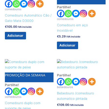
Partilhe!
comedouros
Comedouro Automático Cão /
comedouros
Gato Mate D3000
Comedouro em aço
€
105.00
IVA incluido
inoxidável
Adicionar
€
5.29
IVA incluido
Adicionar
PROMOÇÃO DA SEMANA
Partilhe!
Partilhe!
bebedouros
Bebedouro /comedouro
comedouros
automatico pintada
Comedouro duplo com
€
109.00
IVA incluido
suporte de peixe