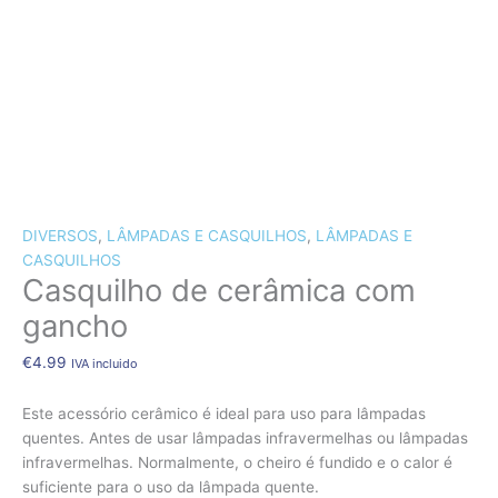
CÃES E GATOS
COELHOS
SUÍNOS
RÉPTEIS
ABELHAS
Quantidade
de
O MELHOR PREÇO!!!
Casquilho
DIVERSOS
,
LÂMPADAS E CASQUILHOS
,
LÂMPADAS E
de
CASQUILHOS
cerâmica
Casquilho de cerâmica com
com
gancho
gancho
€
4.99
IVA incluido
Este acessório cerâmico é ideal para uso para lâmpadas
quentes. Antes de usar lâmpadas infravermelhas ou lâmpadas
infravermelhas. Normalmente, o cheiro é fundido e o calor é
suficiente para o uso da lâmpada quente.