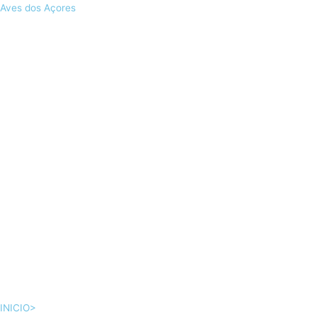
Skip
Aves dos Açores
to
content
INICIO>