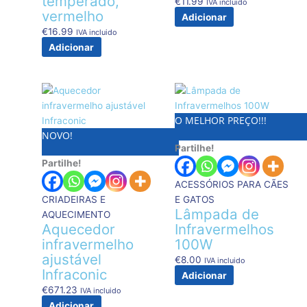
temperado,
€
11.99
IVA incluido
vermelho
Adicionar
€
16.99
IVA incluido
Adicionar
O MELHOR PREÇO!!!
NOVO!
Partilhe!
Partilhe!
ACESSÓRIOS PARA CÃES
CRIADEIRAS E
E GATOS
Lâmpada de
AQUECIMENTO
Aquecedor
Infravermelhos
infravermelho
100W
ajustável
€
8.00
IVA incluido
Infraconic
Adicionar
€
671.23
IVA incluido
Adicionar