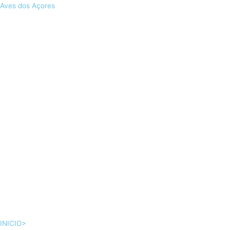
Skip
Aves dos Açores
to
content
INICIO>