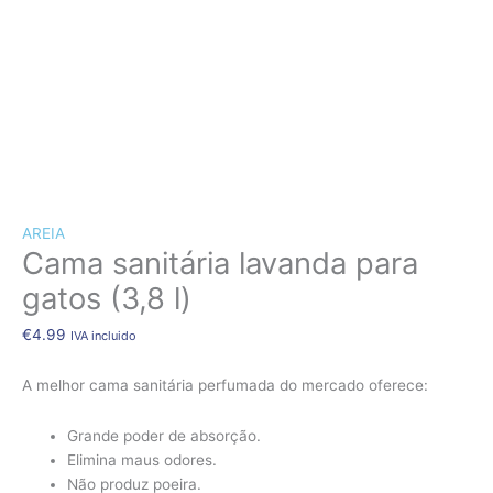
CÃES E GATOS
COELHOS
SUÍNOS
RÉPTEIS
ABELHAS
Quantidade
de
NOVIDADE!!!
Cama
AREIA
sanitária
Cama sanitária lavanda para
lavanda
para
gatos (3,8 l)
gatos
(3,8
€
4.99
IVA incluido
l)
A melhor cama sanitária perfumada do mercado oferece:
Grande poder de absorção.
Elimina maus odores.
Não produz poeira.