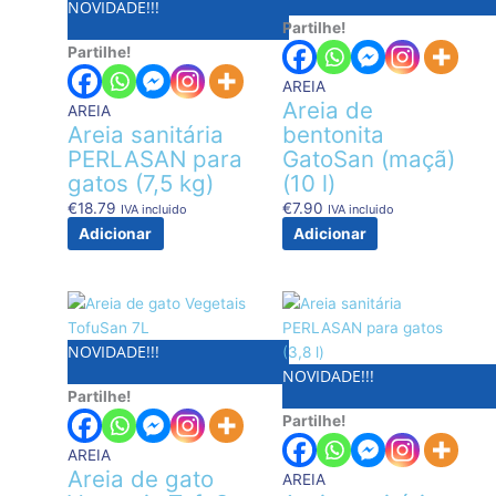
NOVIDADE!!!
Partilhe!
Partilhe!
AREIA
Areia de
AREIA
Areia sanitária
bentonita
PERLASAN para
GatoSan (maçã)
gatos (7,5 kg)
(10 l)
€
18.79
€
7.90
IVA incluido
IVA incluido
Adicionar
Adicionar
NOVIDADE!!!
NOVIDADE!!!
Partilhe!
Partilhe!
AREIA
Areia de gato
AREIA