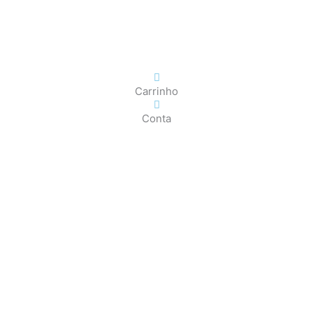
Carrinho
Conta
OS
CÃES E GATOS
COELHOS
SUÍN