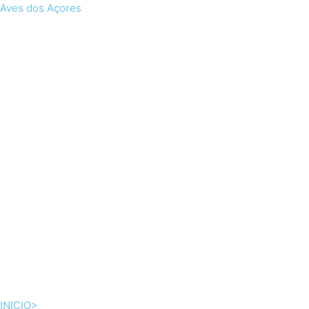
Skip
Aves dos Açores
to
content
INICIO>