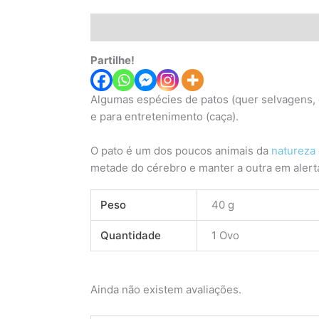
Descrição
Informação adicional
Avaliaç
Partilhe!
Algumas espécies de patos (quer selvagens, q
e para entretenimento (caça).
O pato é um dos poucos animais da
natureza
metade do cérebro e manter a outra em alert
Peso
40 g
Quantidade
1 Ovo
Ainda não existem avaliações.