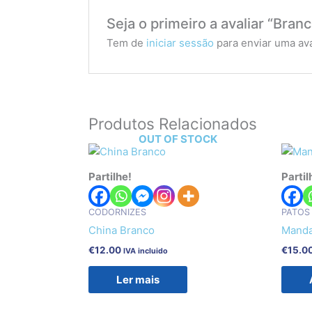
Seja o primeiro a avaliar “Bran
Tem de
iniciar sessão
para enviar uma ava
Produtos Relacionados
OUT OF STOCK
Partilhe!
Partil
CODORNIZES
PATOS
China Branco
Manda
€
12.00
€
15.0
IVA incluido
Ler mais