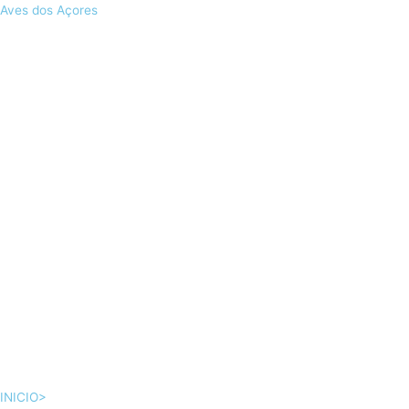
Skip
Aves dos Açores
to
content
INICIO>