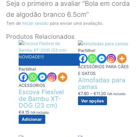
Seja o primeiro a avaliar “Bola em corda
de algodão branco 6.5cm”
Tem de
iniciar sessão
para enviar uma avaliação.
Produtos Relacionados
Price
This
range:
product
Partilhe!
NOVIDADE!!!
€7.80
has
through
multiple
ACESSÓRIOS PARA CÃES
Partilhe!
€11.20
variants.
E GATOS
The
Almofadas para
options
ACESSORIOS
camas
may
Escova Flexível
€
7.80
–
€
11.20
IVA incluido
be
de Bambu XT-
Ver opções
chosen
DOG (23 cm)
on
€
4.15
IVA incluido
the
Adicionar
product
page