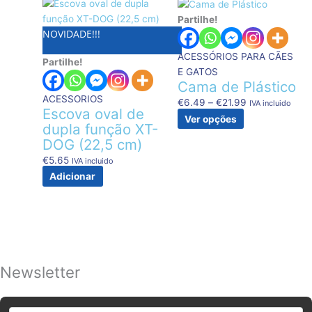
This
Price
product
range:
Partilhe!
NOVIDADE!!!
has
€6.49
multiple
through
ACESSÓRIOS PARA CÃES
Partilhe!
variants.
€21.99
E GATOS
The
Cama de Plástico
options
ACESSORIOS
€
6.49
–
€
21.99
IVA incluido
may
Escova oval de
Ver opções
be
dupla função XT-
chosen
DOG (22,5 cm)
on
€
5.65
IVA incluido
the
Adicionar
product
page
Newsletter