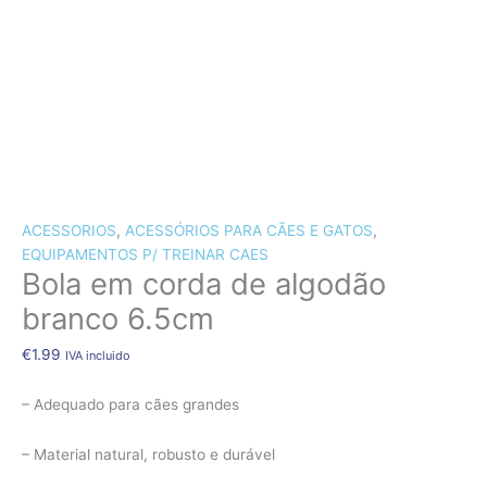
CÃES E GATOS
COELHOS
SUÍNOS
RÉPTEIS
ABELHAS
Quantidade
de
NOVIDADE!!!
Bola
ACESSORIOS
,
ACESSÓRIOS PARA CÃES E GATOS
,
em
EQUIPAMENTOS P/ TREINAR CAES
corda
Bola em corda de algodão
de
algodão
branco 6.5cm
branco
6.5cm
€
1.99
IVA incluido
– Adequado para cães grandes
– Material natural, robusto e durável