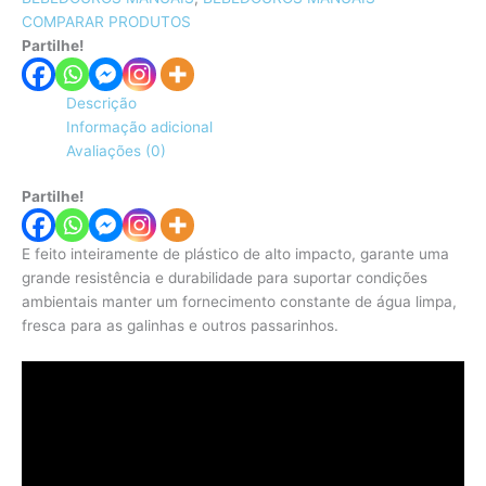
COMPARAR PRODUTOS
Partilhe!
Descrição
Informação adicional
Avaliações (0)
Partilhe!
E feito inteiramente de plástico de alto impacto, garante uma
grande resistência e durabilidade para suportar condições
ambientais manter um fornecimento constante de água limpa,
fresca para as galinhas e outros passarinhos.