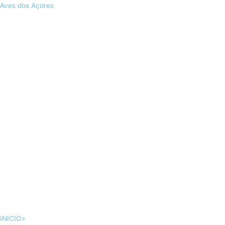
Skip
Aves dos Açores
to
content
INICIO>