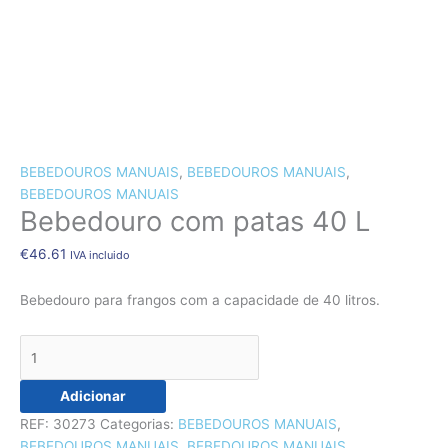
CÃES E GATOS
COELHOS
SUÍNOS
RÉPTEIS
ABELHAS
Quantidade
de
BEBEDOUROS MANUAIS
,
BEBEDOUROS MANUAIS
,
Bebedouro
BEBEDOUROS MANUAIS
Bebedouro com patas 40 L
com
patas
€
46.61
IVA incluido
40
L
Bebedouro para frangos com a capacidade de 40 litros.
Adicionar
REF:
30273
Categorias:
BEBEDOUROS MANUAIS
,
BEBEDOUROS MANUAIS
,
BEBEDOUROS MANUAIS