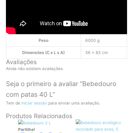
Peso
6000 g
Dimensões (C x L x A)
36 × 83 cm
Avaliações
Ainda não existem avaliações.
Seja o primeiro a avaliar “Bebedouro
com patas 40 L”
Tem de
iniciar sessão
para enviar uma avaliação.
Produtos Relacionados
Partilhe!