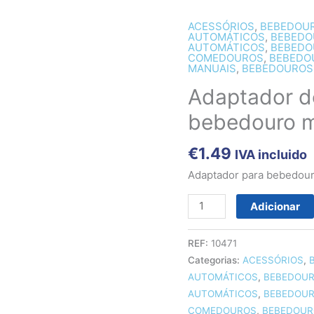
ACESSÓRIOS
,
BEBEDOU
Quantidade
AUTOMÁTICOS
,
BEBEDO
de
AUTOMÁTICOS
,
BEBEDO
COMEDOUROS
,
BEBEDO
Adaptador
MANUAIS
,
BEBEDOUROS
de
Adaptador d
placa
para
bebedouro m
bebedouro
mini
€
1.49
IVA incluido
Adaptador para bebedour
Adicionar
REF:
10471
Categorias:
ACESSÓRIOS
,
AUTOMÁTICOS
,
BEBEDOUR
AUTOMÁTICOS
,
BEBEDOUR
COMEDOUROS
,
BEBEDOUR