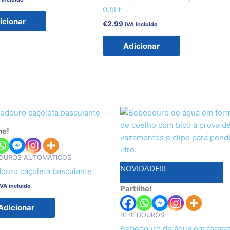
0,5Lt
icionar
€
2.99
IVA incluido
Adicionar
he!
OUROS AUTOMÁTICOS
NOVIDADE!!!
ouro caçoleta basculante
IVA incluido
Partilhe!
Adicionar
BEBEDOUROS
Bebedouro de água em forma