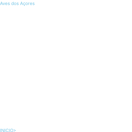
Skip
Aves dos Açores
to
content
INICIO>