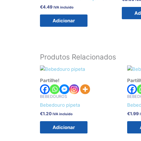
€
4.49
IVA incluido
Ad
Adicionar
Produtos Relacionados
Partilhe!
Partil
BEBEDOUROS
BEBED
Bebedouro pipeta
Bebed
€
1.20
€
1.99
IVA incluido
Adicionar