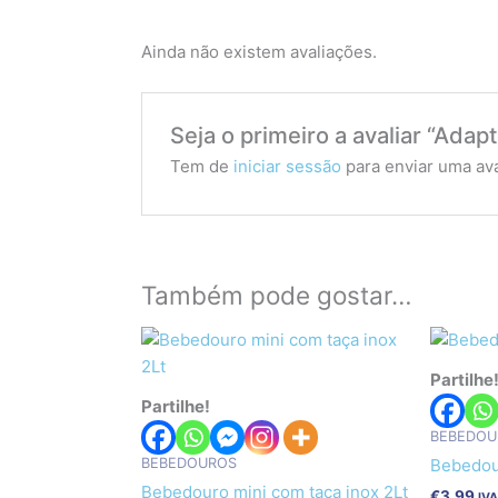
Ainda não existem avaliações.
Seja o primeiro a avaliar “Ada
Tem de
iniciar sessão
para enviar uma ava
Também pode gostar…
Partilhe
Partilhe!
BEBEDOU
BEBEDOUROS
Bebedou
Bebedouro mini com taça inox 2Lt
€
3.99
IVA