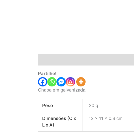
Descrição
Informação adicional
Avaliaç
Partilhe!
Chapa em galvanizada.
Peso
20 g
Dimensões (C x
12 × 11 × 0.8 cm
L x A)