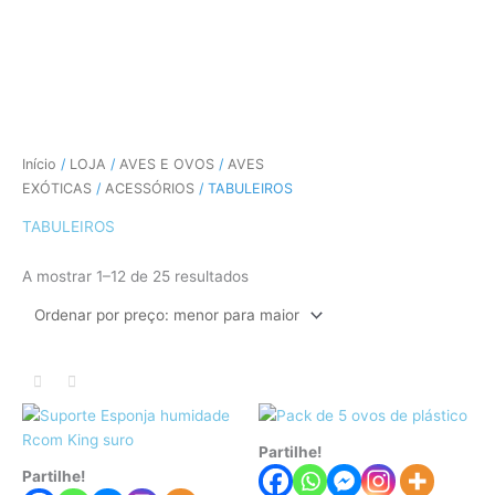
CÃES E GATOS
COELHOS
SUÍNOS
RÉPTEIS
ABELHAS
Ordenado
Início
/
LOJA
/
AVES E OVOS
/
AVES
por
preço:
EXÓTICAS
/
ACESSÓRIOS
/ TABULEIROS
menor
para
TABULEIROS
maior
A mostrar 1–12 de 25 resultados
Partilhe!
Partilhe!