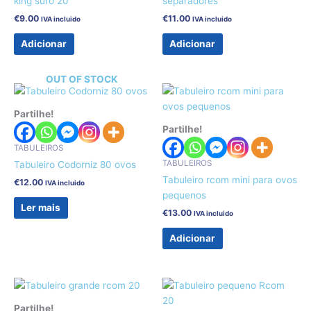
king suro 20
separadores
€
9.00
€
11.00
IVA incluido
IVA incluido
Adicionar
Adicionar
OUT OF STOCK
Partilhe!
Partilhe!
TABULEIROS
TABULEIROS
Tabuleiro Codorniz 80 ovos
Tabuleiro rcom mini para ovos
€
12.00
IVA incluido
pequenos
Ler mais
€
13.00
IVA incluido
Adicionar
Partilhe!