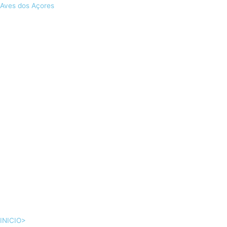
Skip
Aves dos Açores
to
content
INICIO>