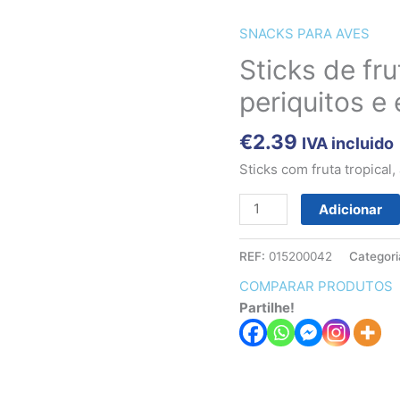
SNACKS PARA AVES
Quantidade
de
Sticks de fru
Sticks
periquitos e 
de
fruta
€
2.39
IVA incluido
tropical
para
Sticks com fruta tropical
periquitos
e
Adicionar
exóticos
-
REF:
015200042
Categori
RIO
COMPARAR PRODUTOS
Partilhe!