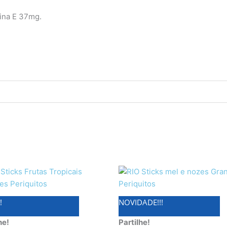
ina E 37mg.
!
NOVIDADE!!!
he!
Partilhe!