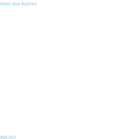
Skip
Aves dos Açores
to
content
INICIO>