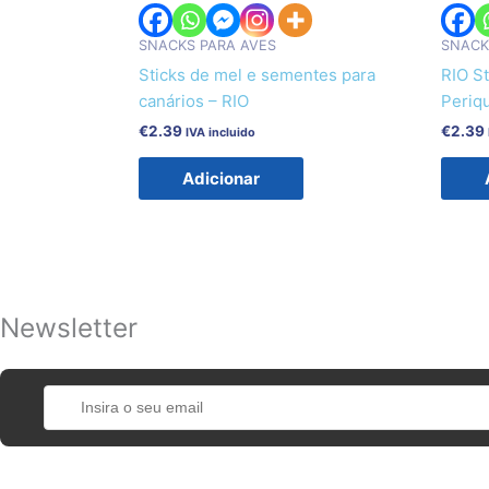
SNACKS PARA AVES
SNACK
Sticks de mel e sementes para
RIO St
canários – RIO
Periq
€
2.39
€
2.39
IVA incluido
Adicionar
Newsletter