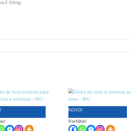
ina E 50mg.
!
NOVO!
he!
Partilhe!