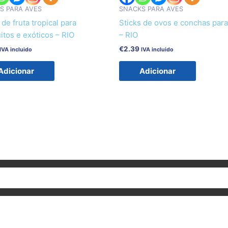
S PARA AVES
SNACKS PARA AVES
 de fruta tropical para
Sticks de ovos e conchas par
itos e exóticos – RIO
– RIO
€
2.39
IVA incluido
IVA incluido
Adicionar
Adicionar