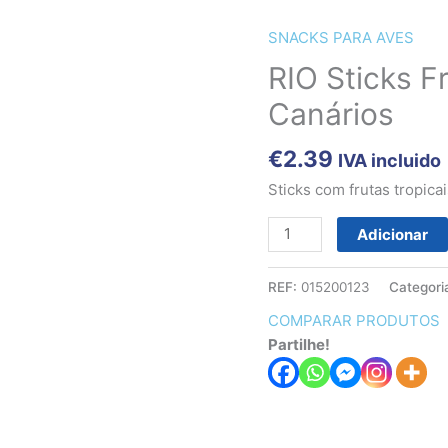
SNACKS PARA AVES
Quantidade
de
RIO Sticks Fr
RIO
Canários
Sticks
Fruta
€
2.39
IVA incluido
topical
para
Sticks com frutas tropicai
Canários
Adicionar
REF:
015200123
Categori
COMPARAR PRODUTOS
Partilhe!