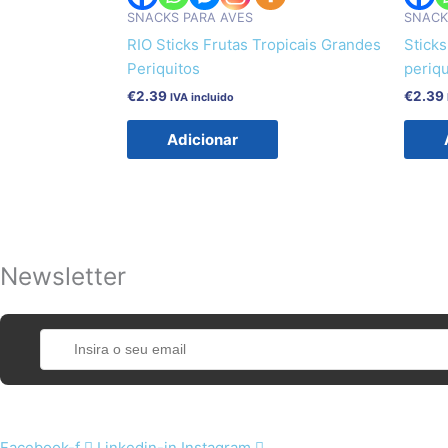
SNACKS PARA AVES
SNACK
RIO Sticks Frutas Tropicais Grandes
Sticks
Periquitos
periqu
€
2.39
€
2.39
IVA incluido
Adicionar
Newsletter
Facebook-f
Linkedin-in
Instagram