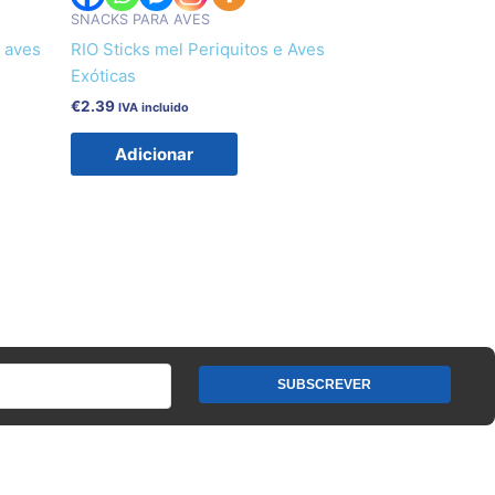
SNACKS PARA AVES
a aves
RIO Sticks mel Periquitos e Aves
Exóticas
€
2.39
IVA incluido
Adicionar