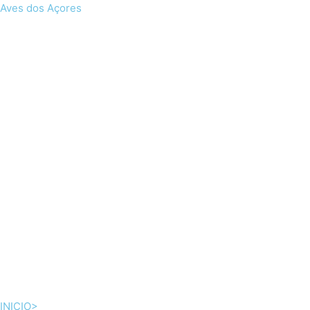
Skip
Aves dos Açores
to
content
INICIO>