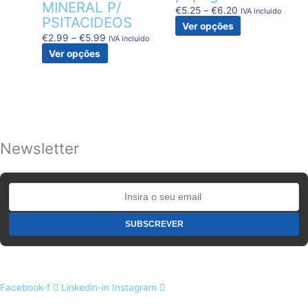
be
be
MINERAL P/
€
5.25
–
€
6.20
IVA incluido
chosen
chosen
PSITACIDEOS
Ver opções
on
on
€
2.99
–
€
5.99
IVA incluido
the
the
Ver opções
product
product
page
page
Newsletter
Facebook-f
Linkedin-in
Instagram