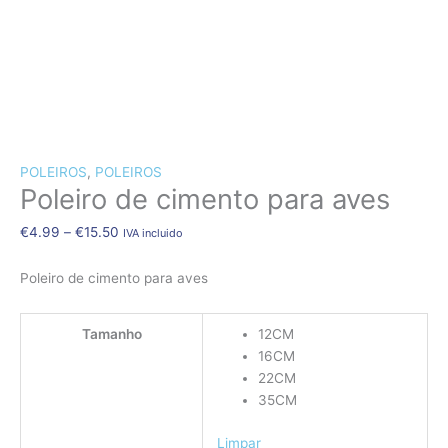
CÃES E GATOS
COELHOS
SUÍNOS
RÉPTEIS
ABELHAS
Quantidade
Price
de
range:
POLEIROS
,
POLEIROS
Poleiro de cimento para aves
Poleiro
€4.99
de
through
€
4.99
–
€
15.50
IVA incluido
cimento
€15.50
para
Poleiro de cimento para aves
aves
Tamanho
12CM
16CM
22CM
35CM
Limpar