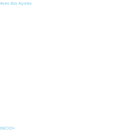
Skip
Aves dos Açores
to
content
INICIO>