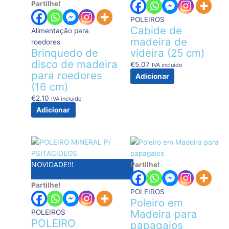
Partilhe!
POLEIROS
Cabide de
Alimentação para
madeira de
roedores
Brinquedo de
videira (25 cm)
disco de madeira
€
5.07
IVA incluido
para roedores
Adicionar
(16 cm)
€
2.10
IVA incluido
Adicionar
Price
This
Price
This
range:
product
range:
product
NOVIDADE!!!
€2.99
has
€5.25
has
Partilhe!
through
multiple
through
multiple
Partilhe!
€5.99
variants.
€6.20
variants.
POLEIROS
The
The
Poleiro em
options
options
Madeira para
POLEIROS
may
may
POLEIRO
papagaios