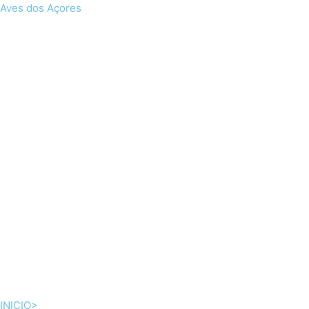
Skip
Aves dos Açores
to
content
INICIO>