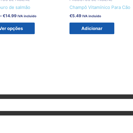
options
puro de salmão
Champô Vitamínico Para Cão
may
–
€
14.99
€
5.49
IVA incluido
IVA incluido
be
chosen
Ver opções
Adicionar
on
the
product
page