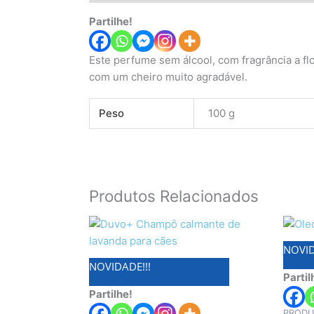
Partilhe!
Este perfume sem álcool, com fragrância a fl
com um cheiro muito agradável.
Peso
100 g
Produtos Relacionados
NOVID
NOVIDADE!!!
Partil
Partilhe!
PRODU